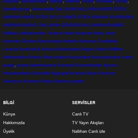
Keçiören
,
Kızılcahamam
,
Mamak
,
Nallıhan
,
Polatlı
,
Pursaklar
,
Sincan
,
Şereflikoçhisar
,
Yenimahalle
NALLIHAN
NALLIHAN HABER SİTESİ
ANKARA HABER SİTESİ
BOLU HABER SİTESİ
ANKARA SONDAKİKA
ANKARA MASASI
NALLIHAN GÜNDEM
NALLIHANHASHABER
Nallihan
nallihanhasber
Ankara Haber
Karaman Haber sitesi
Karaman Gündem
Karamandan
Haberler
Karaman Sondakika
Larende
Karaman24
Ankara
Ankarahaber
Beyparı Haber
Nallıhan
Nalıhanhaber
Memur
Memurhaber
Kamuhaber
Kamudanhaber
imaret
asayiş
,
uyanış
haberkaraman
Ermenek
Ermenekhaber
Ayrancı
Kazımkarabekir
Sarıveliler
Başyayla
Karaman Basın
Karaman
Televizyon
Karaman Radyo
Karaman gazete
BİLGİ
SERVİSLER
Künye
Canlı TV
Hakkımızda
TV Yayın Akışları
Üyelik
Nallıhan Canlı izle