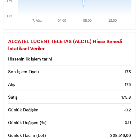
174
172
7. Ağu
04:00
08:00
12:00
ALCATEL LUCENT TELETAS (ALCTL) Hisse Senedi
İstatiksel Veriler
Hissenin ilk işlem tarihi
Son İşlem Fiyatı
175
Alış
175
Satış
175.8
Günlük Değişim
-0.2
Günlük Değişim (%)
-0.11
Günlük Hacim (Lot)
308.516,00