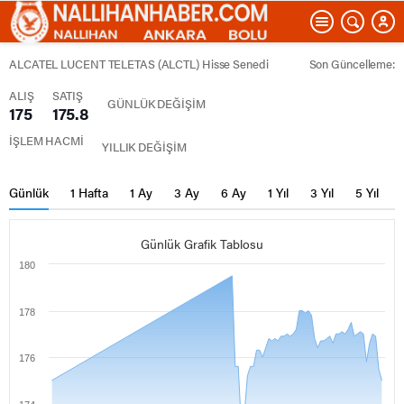
ALCATEL LUCENT TELETAS (ALCTL) Hisse Senedi
Son Güncelleme:
ALIŞ
SATIŞ
GÜNLÜK DEĞİŞİM
175
175.8
İŞLEM HACMİ
YILLIK DEĞİŞİM
Günlük
1 Hafta
1 Ay
3 Ay
6 Ay
1 Yıl
3 Yıl
5 Yıl
Günlük Grafik Tablosu
180
178
176