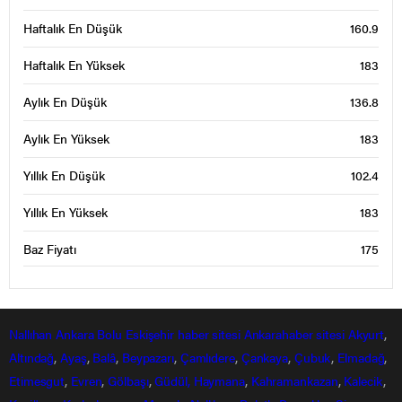
Haftalık En Düşük
160.9
Haftalık En Yüksek
183
Aylık En Düşük
136.8
Aylık En Yüksek
183
Yıllık En Düşük
102.4
Yıllık En Yüksek
183
Baz Fiyatı
175
Nallıhan
Ankara
Bolu
Eskişehir
haber sitesi
Ankarahaber
sitesi
Akyurt
,
Altındağ
,
Ayaş
,
Balâ
,
Beypazarı
,
Çamlıdere
,
Çankaya
,
Çubuk
,
Elmadağ
,
Etimesgut
,
Evren
,
Gölbaşı
,
Güdül,
Haymana
,
Kahramankazan
,
Kalecik
,