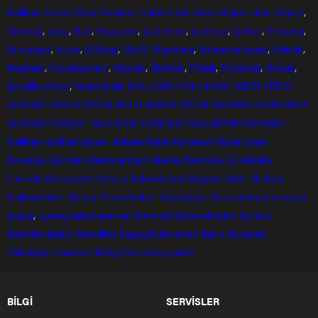
Nallıhan
Ankara
Bolu
Eskişehir
haber sitesi
Ankarahaber
sitesi
Akyurt
,
Altındağ
,
Ayaş
,
Balâ
,
Beypazarı
,
Çamlıdere
,
Çankaya
,
Çubuk
,
Elmadağ
,
Etimesgut
,
Evren
,
Gölbaşı
,
Güdül,
Haymana
,
Kahramankazan
,
Kalecik
,
Keçiören
,
Kızılcahamam
,
Mamak
,
Nallıhan
,
Polatlı
,
Pursaklar
,
Sincan
,
Şereflikoçhisar
,
Yenimahalle
NALLIHAN
NALLIHAN HABER SİTESİ
ANKARA HABER SİTESİ
BOLU HABER SİTESİ
ANKARA SONDAKİKA
ANKARA MASASI
NALLIHAN GÜNDEM
NALLIHANHASHABER
Nallihan
nallihanhasber
Ankara Haber
Karaman Haber sitesi
Karaman Gündem
Karamandan
Haberler
Karaman Sondakika
Larende
Karaman24
Ankara
Ankarahaber
Beyparı Haber
Nallıhan
Nalıhanhaber
Memur
Memurhaber
Kamuhaber
Kamudanhaber
imaret
asayiş
,
uyanış
haberkaraman
Ermenek
Ermenekhaber
Ayrancı
Kazımkarabekir
Sarıveliler
Başyayla
Karaman Basın
Karaman
Televizyon
Karaman Radyo
Karaman gazete
BİLGİ
SERVİSLER