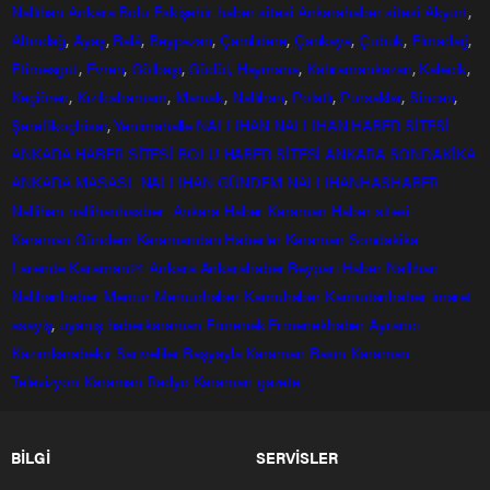
Nallıhan
Ankara
Bolu
Eskişehir
haber sitesi
Ankarahaber
sitesi
Akyurt
,
Altındağ
,
Ayaş
,
Balâ
,
Beypazarı
,
Çamlıdere
,
Çankaya
,
Çubuk
,
Elmadağ
,
Etimesgut
,
Evren
,
Gölbaşı
,
Güdül,
Haymana
,
Kahramankazan
,
Kalecik
,
Keçiören
,
Kızılcahamam
,
Mamak
,
Nallıhan
,
Polatlı
,
Pursaklar
,
Sincan
,
Şereflikoçhisar
,
Yenimahalle
NALLIHAN
NALLIHAN HABER SİTESİ
ANKARA HABER SİTESİ
BOLU HABER SİTESİ
ANKARA SONDAKİKA
ANKARA MASASI
NALLIHAN GÜNDEM
NALLIHANHASHABER
Nallihan
nallihanhasber
Ankara Haber
Karaman Haber sitesi
Karaman Gündem
Karamandan
Haberler
Karaman Sondakika
Larende
Karaman24
Ankara
Ankarahaber
Beyparı Haber
Nallıhan
Nalıhanhaber
Memur
Memurhaber
Kamuhaber
Kamudanhaber
imaret
asayiş
,
uyanış
haberkaraman
Ermenek
Ermenekhaber
Ayrancı
Kazımkarabekir
Sarıveliler
Başyayla
Karaman Basın
Karaman
Televizyon
Karaman Radyo
Karaman gazete
BİLGİ
SERVİSLER