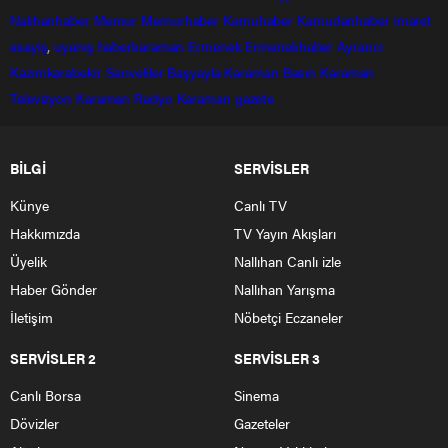
Nalıhanhaber
Memur
Memurhaber
Kamuhaber
Kamudanhaber
imaret
asayiş
,
uyanış
haberkaraman
Ermenek
Ermenekhaber
Ayrancı
Kazımkarabekir
Sarıveliler
Başyayla
Karaman Basın
Karaman
Televizyon
Karaman Radyo
Karaman gazete
BİLGİ
SERVİSLER
Künye
Canlı TV
Hakkımızda
TV Yayın Akışları
Üyelik
Nallıhan Canlı izle
Haber Gönder
Nallıhan Yarışma
İletişim
Nöbetçi Eczaneler
SERVİSLER 2
SERVİSLER 3
Canlı Borsa
Sinema
Dövizler
Gazeteler