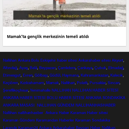
Mamak’ta gençlik merkezinin temeli atıldı
Nallıhan
Ankara
Bolu
Eskişehir
haber sitesi
Ankarahaber
sitesi
Akyurt
,
Altındağ
,
Ayaş
,
Balâ
,
Beypazarı
,
Çamlıdere
,
Çankaya
,
Çubuk
,
Elmadağ
,
Etimesgut
,
Evren
,
Gölbaşı
,
Güdül,
Haymana
,
Kahramankazan
,
Kalecik
,
Keçiören
,
Kızılcahamam
,
Mamak
,
Nallıhan
,
Polatlı
,
Pursaklar
,
Sincan
,
Şereflikoçhisar
,
Yenimahalle
NALLIHAN
NALLIHAN HABER SİTESİ
ANKARA HABER SİTESİ
BOLU HABER SİTESİ
ANKARA SONDAKİKA
ANKARA MASASI
NALLIHAN GÜNDEM
NALLIHANHASHABER
Nallihan
nallihanhasber
Ankara Haber
Karaman Haber sitesi
Karaman Gündem
Karamandan
Haberler
Karaman Sondakika
Larende
Karaman24
Ankara
Ankarahaber
Beyparı Haber
Nallıhan