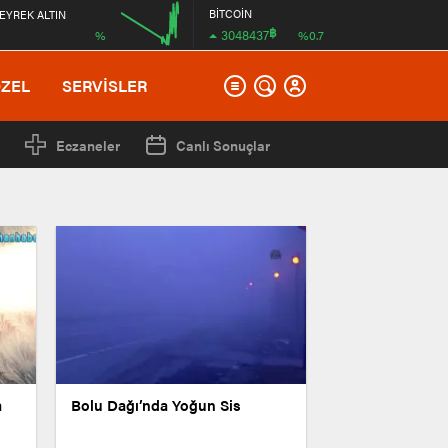
BİTCOİN
EYREK ALTIN
฿
3048437
%
%0.7
00:00
12:00
ÖZEL
SERVİSLER
Eczaneler
Canlı Sonuçlar
a
Bolu Dağı’nda Yoğun Sis