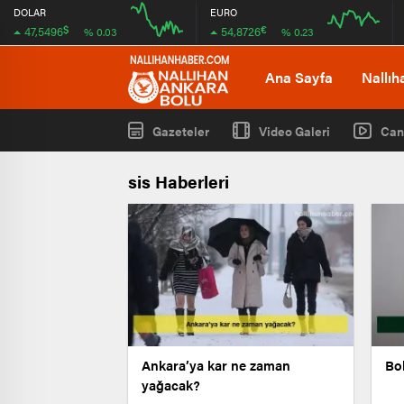
DOLAR
EURO
$
€
47,5496
54,8726
% 0.03
% 0.23
12:00
16:00
12:00
16:00
Ana Sayfa
Nallıh
Gazeteler
Video Galeri
Can
sis Haberleri
Ankara’ya kar ne zaman
Bol
yağacak?