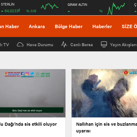
STERLİN
GRAM ALTIN
Ç
£
64,0233
%
% 0.19
12:00
16:00
12:00
16:00
an Haber
Ankara
Bölge Haber
Haberler
SİZE 
lı TV
Hava Durumu
Canlı Borsa
Yayın Akışları
u Dağı’nda sis etkili oluyor
Nallıhan için sis ve buzlanm
uyarısı