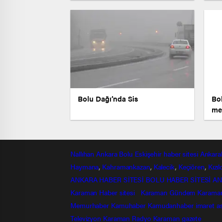
Bolu Dağı’nda Sis
Bo
me
Nallıhan
Ankara
Bolu
Eskişehir
haber sitesi
Ankara
Haymana
,
Kahramankazan
,
Kalecik
,
Keçiören
,
Kızı
ANKARA HABER SİTESİ
BOLU HABER SİTESİ
AN
Karaman Haber sitesi
Karaman Gündem
Karama
Memurhaber
Kamuhaber
Kamudanhaber
imaret
a
Televizyon
Karaman Radyo
Karaman gazete