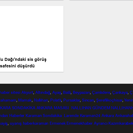
lu Dağı’ndaki sis görüş
safesini düşürdü
haber
sitesi
Akyurt
,
Altındağ
,
Ayaş
,
Balâ
,
Beypazarı
,
Çamlıdere
,
Çankaya
,
Ç
lcahamam
,
Mamak
,
Nallıhan
,
Polatlı
,
Pursaklar
,
Sincan
,
Şereflikoçhisar
,
Yeni
KARA SONDAKİKA
ANKARA MASASI
NALLIHAN GÜNDEM
NALLIHAN
ndan
Haberler
Karaman Sondakika
Larende
Karaman24
Ankara
Ankaraha
sayiş
,
uyanış
haberkaraman
Ermenek
Ermenekhaber
Ayrancı
Kazımkarabek