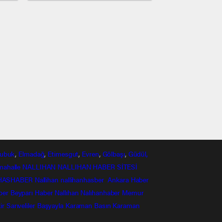
ubuk
,
Elmadağ
,
Etimesgut
,
Evren
,
Gölbaşı
,
Güdül,
mahalle
NALLIHAN
NALLIHAN HABER SİTESİ
HASHABER
Nallihan
nallihanhasber
Ankara Haber
ber
Beyparı Haber
Nallıhan
Nalıhanhaber
Memur
ir
Sarıveliler
Başyayla
Karaman Basın
Karaman