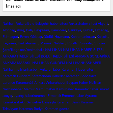
İmzaladı
Nallıhan
Ankara
Bolu
Eskişehir
haber sitesi
Ankarahaber
sitesi
Akyurt
,
Altındağ
,
Ayaş
,
Balâ
,
Beypazarı
,
Çamlıdere
,
Çankaya
,
Çubuk
,
Elmadağ
,
Etimesgut
,
Evren
,
Gölbaşı
,
Güdül,
Haymana
,
Kahramankazan
,
Kalecik
,
Keçiören
,
Kızılcahamam
,
Mamak
,
Nallıhan
,
Polatlı
,
Pursaklar
,
Sincan
,
Şereflikoçhisar
,
Yenimahalle
NALLIHAN
NALLIHAN HABER SİTESİ
ANKARA HABER SİTESİ
BOLU HABER SİTESİ
ANKARA SONDAKİKA
ANKARA MASASI
NALLIHAN GÜNDEM
NALLIHANHASHABER
Nallihan
nallihanhasber
Ankara Haber
Karaman Haber sitesi
Karaman Gündem
Karamandan
Haberler
Karaman Sondakika
Larende
Karaman24
Ankara
Ankarahaber
Beyparı Haber
Nallıhan
Nalıhanhaber
Memur
Memurhaber
Kamuhaber
Kamudanhaber
imaret
asayiş
,
uyanış
haberkaraman
Ermenek
Ermenekhaber
Ayrancı
Kazımkarabekir
Sarıveliler
Başyayla
Karaman Basın
Karaman
Televizyon
Karaman Radyo
Karaman gazete