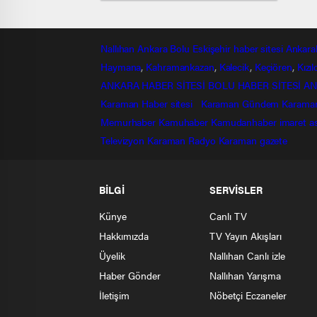
Nallıhan
Ankara
Bolu
Eskişehir
haber sitesi
Ankara
Haymana
,
Kahramankazan
,
Kalecik
,
Keçiören
,
Kızı
ANKARA HABER SİTESİ
BOLU HABER SİTESİ
AN
Karaman Haber sitesi
Karaman Gündem
Karama
Memurhaber
Kamuhaber
Kamudanhaber
imaret
a
Televizyon
Karaman Radyo
Karaman gazete
BİLGİ
SERVİSLER
Künye
Canlı TV
Hakkımızda
TV Yayın Akışları
Üyelik
Nallıhan Canlı izle
Haber Gönder
Nallıhan Yarışma
İletişim
Nöbetçi Eczaneler