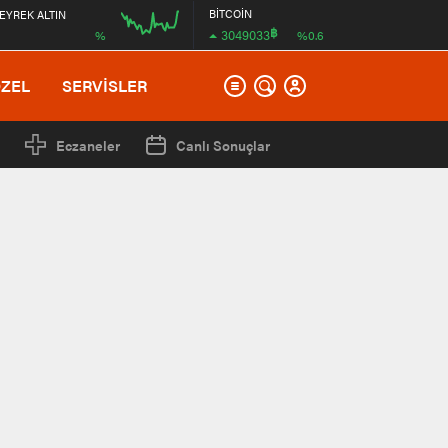
BİTCOİN
EYREK ALTIN
฿
3049033
%
%0.6
00:00
ÖZEL
SERVİSLER
Eczaneler
Canlı Sonuçlar