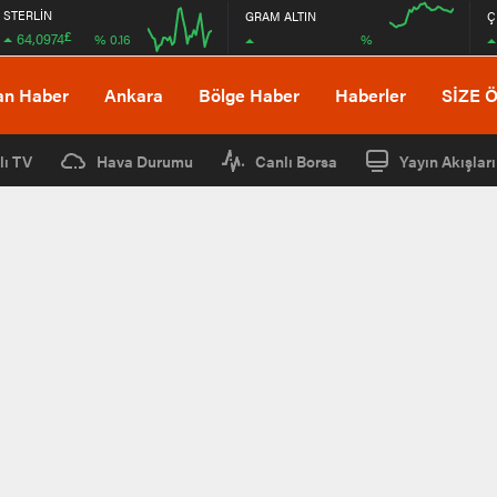
STERLİN
GRAM ALTIN
Ç
£
64,0974
%
% 0.16
08:00
08:00
an Haber
Ankara
Bölge Haber
Haberler
SİZE 
lı TV
Hava Durumu
Canlı Borsa
Yayın Akışları