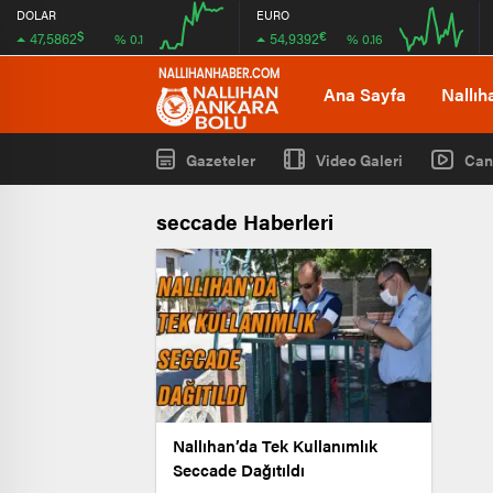
DOLAR
EURO
$
€
47,5862
54,9392
% 0.1
% 0.16
08:00
08:00
Ana Sayfa
Nallıh
Gazeteler
Video Galeri
Can
seccade Haberleri
Nallıhan’da Tek Kullanımlık
Seccade Dağıtıldı