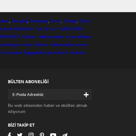
ubuk
,
Elmadağ
,
Etimesgut
,
Evren
,
Gölbaşı
,
Güdül,
mahalle
NALLIHAN
NALLIHAN HABER SİTESİ
HASHABER
Nallihan
nallihanhasber
Ankara Haber
ber
Beyparı Haber
Nallıhan
Nalıhanhaber
Memur
ir
Sarıveliler
Başyayla
Karaman Basın
Karaman
BÜLTEN ABONELİĞİ
+
Bu web sitesinden haber ve ebülten almak
istiyorum
BİZİ TAKİP ET