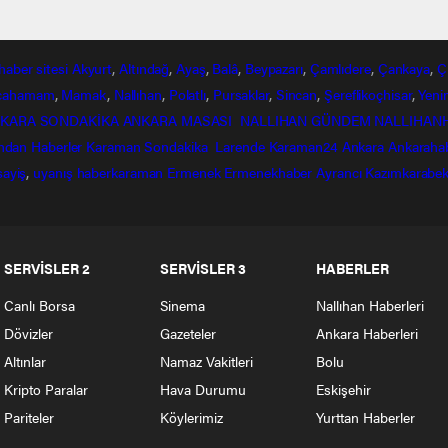
haber
sitesi
Akyurt
,
Altındağ
,
Ayaş
,
Balâ
,
Beypazarı
,
Çamlıdere
,
Çankaya
,
Ç
lcahamam
,
Mamak
,
Nallıhan
,
Polatlı
,
Pursaklar
,
Sincan
,
Şereflikoçhisar
,
Yeni
KARA SONDAKİKA
ANKARA MASASI
NALLIHAN GÜNDEM
NALLIHAN
ndan
Haberler
Karaman Sondakika
Larende
Karaman24
Ankara
Ankaraha
sayiş
,
uyanış
haberkaraman
Ermenek
Ermenekhaber
Ayrancı
Kazımkarabek
SERVİSLER 2
SERVİSLER 3
HABERLER
Canlı Borsa
Sinema
Nallıhan Haberleri
Dövizler
Gazeteler
Ankara Haberleri
Altınlar
Namaz Vakitleri
Bolu
Kripto Paralar
Hava Durumu
Eskişehir
Pariteler
Köylerimiz
Yurttan Haberler