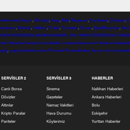
haber
sitesi
Akyurt
,
Altındağ
,
Ayaş
,
Balâ
,
Beypazarı
,
Çamlıdere
,
Çankaya
,
Ç
lcahamam
,
Mamak
,
Nallıhan
,
Polatlı
,
Pursaklar
,
Sincan
,
Şereflikoçhisar
,
Yeni
KARA SONDAKİKA
ANKARA MASASI
NALLIHAN GÜNDEM
NALLIHAN
ndan
Haberler
Karaman Sondakika
Larende
Karaman24
Ankara
Ankaraha
sayiş
,
uyanış
haberkaraman
Ermenek
Ermenekhaber
Ayrancı
Kazımkarabek
SERVİSLER 2
SERVİSLER 3
HABERLER
Canlı Borsa
Sinema
Nallıhan Haberleri
Dövizler
Gazeteler
Ankara Haberleri
Altınlar
Namaz Vakitleri
Bolu
Kripto Paralar
Hava Durumu
Eskişehir
Pariteler
Köylerimiz
Yurttan Haberler