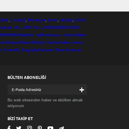
ubuk
,
Elmadağ
,
Etimesgut
,
Evren
,
Gölbaşı
,
Güdül,
mahalle
NALLIHAN
NALLIHAN HABER SİTESİ
HASHABER
Nallihan
nallihanhasber
Ankara Haber
ber
Beyparı Haber
Nallıhan
Nalıhanhaber
Memur
ir
Sarıveliler
Başyayla
Karaman Basın
Karaman
BÜLTEN ABONELİĞİ
+
Bu web sitesinden haber ve ebülten almak
istiyorum
BİZİ TAKİP ET