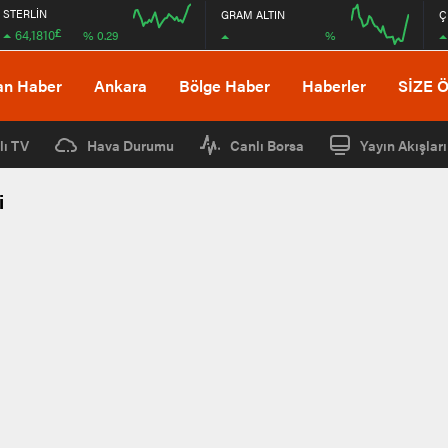
STERLİN
GRAM ALTIN
Ç
£
64,1810
%
% 0.29
08:00
08:00
an Haber
Ankara
Bölge Haber
Haberler
SİZE 
lı TV
Hava Durumu
Canlı Borsa
Yayın Akışları
i