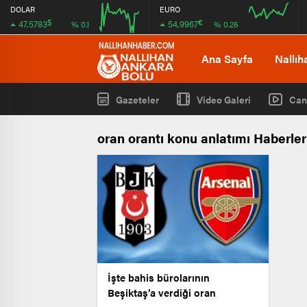
DOLAR
EURO
$
€
47,5783
54,9967
% 0.1
% 0.26
08:00
08:00
Ana Sayfa
Nallıh
Gazeteler
Video Galeri
Can
oran orantı konu anlatımı Haberler
İşte bahis bürolarının
Beşiktaş’a verdiği oran