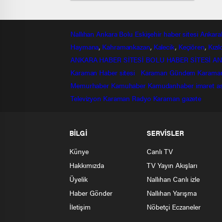
Nallıhan
Ankara
Bolu
Eskişehir
haber sitesi
Ankara
Haymana
,
Kahramankazan
,
Kalecik
,
Keçiören
,
Kızı
ANKARA HABER SİTESİ
BOLU HABER SİTESİ
AN
Karaman Haber sitesi
Karaman Gündem
Karama
Memurhaber
Kamuhaber
Kamudanhaber
imaret
a
Televizyon
Karaman Radyo
Karaman gazete
BİLGİ
SERVİSLER
Künye
Canlı TV
Hakkımızda
TV Yayın Akışları
Üyelik
Nallıhan Canlı izle
Haber Gönder
Nallıhan Yarışma
İletişim
Nöbetçi Eczaneler