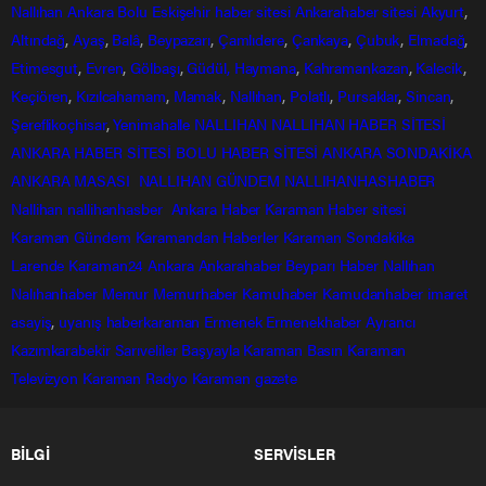
Nallıhan
Ankara
Bolu
Eskişehir
haber sitesi
Ankarahaber
sitesi
Akyurt
,
Altındağ
,
Ayaş
,
Balâ
,
Beypazarı
,
Çamlıdere
,
Çankaya
,
Çubuk
,
Elmadağ
,
Etimesgut
,
Evren
,
Gölbaşı
,
Güdül,
Haymana
,
Kahramankazan
,
Kalecik
,
Keçiören
,
Kızılcahamam
,
Mamak
,
Nallıhan
,
Polatlı
,
Pursaklar
,
Sincan
,
Şereflikoçhisar
,
Yenimahalle
NALLIHAN
NALLIHAN HABER SİTESİ
ANKARA HABER SİTESİ
BOLU HABER SİTESİ
ANKARA SONDAKİKA
ANKARA MASASI
NALLIHAN GÜNDEM
NALLIHANHASHABER
Nallihan
nallihanhasber
Ankara Haber
Karaman Haber sitesi
Karaman Gündem
Karamandan
Haberler
Karaman Sondakika
Larende
Karaman24
Ankara
Ankarahaber
Beyparı Haber
Nallıhan
Nalıhanhaber
Memur
Memurhaber
Kamuhaber
Kamudanhaber
imaret
asayiş
,
uyanış
haberkaraman
Ermenek
Ermenekhaber
Ayrancı
Kazımkarabekir
Sarıveliler
Başyayla
Karaman Basın
Karaman
Televizyon
Karaman Radyo
Karaman gazete
BİLGİ
SERVİSLER