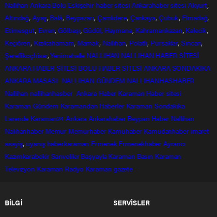
Nallıhan
Ankara
Bolu
Eskişehir
haber sitesi
Ankarahaber
sitesi
Akyurt
,
Altındağ
,
Ayaş
,
Balâ
,
Beypazarı
,
Çamlıdere
,
Çankaya
,
Çubuk
,
Elmadağ
,
Etimesgut
,
Evren
,
Gölbaşı
,
Güdül,
Haymana
,
Kahramankazan
,
Kalecik
,
Keçiören
,
Kızılcahamam
,
Mamak
,
Nallıhan
,
Polatlı
,
Pursaklar
,
Sincan
,
Şereflikoçhisar
,
Yenimahalle
NALLIHAN
NALLIHAN HABER SİTESİ
ANKARA HABER SİTESİ
BOLU HABER SİTESİ
ANKARA SONDAKİKA
ANKARA MASASI
NALLIHAN GÜNDEM
NALLIHANHASHABER
Nallihan
nallihanhasber
Ankara Haber
Karaman Haber sitesi
Karaman Gündem
Karamandan
Haberler
Karaman Sondakika
Larende
Karaman24
Ankara
Ankarahaber
Beyparı Haber
Nallıhan
Nalıhanhaber
Memur
Memurhaber
Kamuhaber
Kamudanhaber
imaret
asayiş
,
uyanış
haberkaraman
Ermenek
Ermenekhaber
Ayrancı
Kazımkarabekir
Sarıveliler
Başyayla
Karaman Basın
Karaman
Televizyon
Karaman Radyo
Karaman gazete
BİLGİ
SERVİSLER