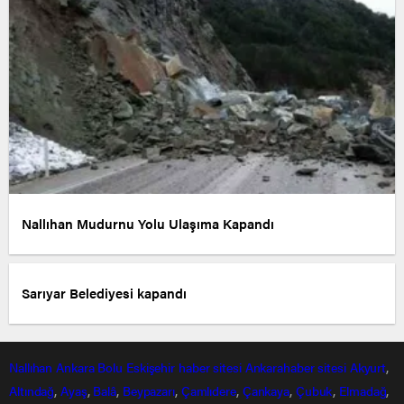
Nallıhan Mudurnu Yolu Ulaşıma Kapandı
Sarıyar Belediyesi kapandı
Nallıhan
Ankara
Bolu
Eskişehir
haber sitesi
Ankarahaber
sitesi
Akyurt
,
Altındağ
,
Ayaş
,
Balâ
,
Beypazarı
,
Çamlıdere
,
Çankaya
,
Çubuk
,
Elmadağ
,