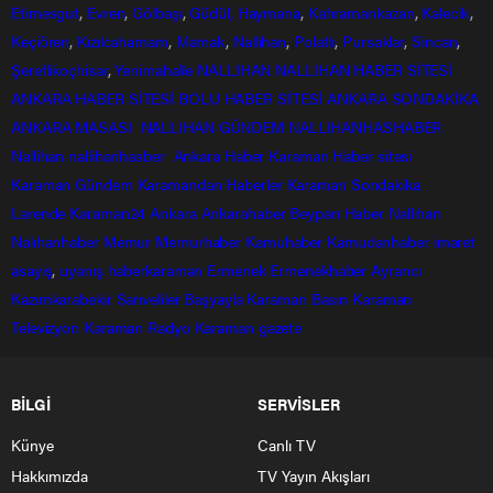
Etimesgut
,
Evren
,
Gölbaşı
,
Güdül,
Haymana
,
Kahramankazan
,
Kalecik
,
Keçiören
,
Kızılcahamam
,
Mamak
,
Nallıhan
,
Polatlı
,
Pursaklar
,
Sincan
,
Şereflikoçhisar
,
Yenimahalle
NALLIHAN
NALLIHAN HABER SİTESİ
ANKARA HABER SİTESİ
BOLU HABER SİTESİ
ANKARA SONDAKİKA
ANKARA MASASI
NALLIHAN GÜNDEM
NALLIHANHASHABER
Nallihan
nallihanhasber
Ankara Haber
Karaman Haber sitesi
Karaman Gündem
Karamandan
Haberler
Karaman Sondakika
Larende
Karaman24
Ankara
Ankarahaber
Beyparı Haber
Nallıhan
Nalıhanhaber
Memur
Memurhaber
Kamuhaber
Kamudanhaber
imaret
asayiş
,
uyanış
haberkaraman
Ermenek
Ermenekhaber
Ayrancı
Kazımkarabekir
Sarıveliler
Başyayla
Karaman Basın
Karaman
Televizyon
Karaman Radyo
Karaman gazete
BİLGİ
SERVİSLER
Künye
Canlı TV
Hakkımızda
TV Yayın Akışları