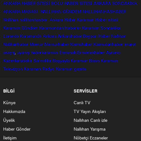
ANKARA HABER SİTESİ
BOLU HABER SİTESİ
ANKARA SONDAKİKA
ANKARA MASASI
NALLIHAN GÜNDEM
NALLIHANHASHABER
Nallihan
nallihanhasber
Ankara Haber
Karaman Haber sitesi
Karaman Gündem
Karamandan
Haberler
Karaman Sondakika
Larende
Karaman24
Ankara
Ankarahaber
Beyparı Haber
Nallıhan
Nalıhanhaber
Memur
Memurhaber
Kamuhaber
Kamudanhaber
imaret
asayiş
,
uyanış
haberkaraman
Ermenek
Ermenekhaber
Ayrancı
Kazımkarabekir
Sarıveliler
Başyayla
Karaman Basın
Karaman
Televizyon
Karaman Radyo
Karaman gazete
BİLGİ
SERVİSLER
Künye
Canlı TV
Hakkımızda
TV Yayın Akışları
Üyelik
Nallıhan Canlı izle
Haber Gönder
Nallıhan Yarışma
İletişim
Nöbetçi Eczaneler