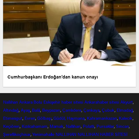
Cumhurbaşkanı Erdoğan’dan kanun onayı
Nallıhan
Ankara
Bolu
Eskişehir
haber sitesi
Ankarahaber
sitesi
Akyurt
,
Altındağ
,
Ayaş
,
Balâ
,
Beypazarı
,
Çamlıdere
,
Çankaya
,
Çubuk
,
Elmadağ
,
Etimesgut
,
Evren
,
Gölbaşı
,
Güdül,
Haymana
,
Kahramankazan
,
Kalecik
,
Keçiören
,
Kızılcahamam
,
Mamak
,
Nallıhan
,
Polatlı
,
Pursaklar
,
Sincan
,
Şereflikoçhisar
,
Yenimahalle
NALLIHAN
NALLIHAN HABER SİTESİ