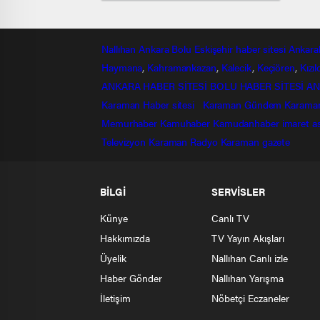
Nallıhan
Ankara
Bolu
Eskişehir
haber sitesi
Ankara
Haymana
,
Kahramankazan
,
Kalecik
,
Keçiören
,
Kızı
ANKARA HABER SİTESİ
BOLU HABER SİTESİ
AN
Karaman Haber sitesi
Karaman Gündem
Karama
Memurhaber
Kamuhaber
Kamudanhaber
imaret
a
Televizyon
Karaman Radyo
Karaman gazete
BİLGİ
SERVİSLER
Künye
Canlı TV
Hakkımızda
TV Yayın Akışları
Üyelik
Nallıhan Canlı izle
Haber Gönder
Nallıhan Yarışma
İletişim
Nöbetçi Eczaneler