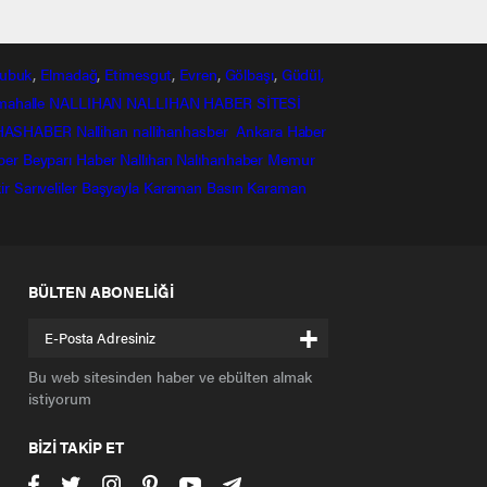
ubuk
,
Elmadağ
,
Etimesgut
,
Evren
,
Gölbaşı
,
Güdül,
mahalle
NALLIHAN
NALLIHAN HABER SİTESİ
HASHABER
Nallihan
nallihanhasber
Ankara Haber
ber
Beyparı Haber
Nallıhan
Nalıhanhaber
Memur
ir
Sarıveliler
Başyayla
Karaman Basın
Karaman
BÜLTEN ABONELİĞİ
+
Bu web sitesinden haber ve ebülten almak
istiyorum
BİZİ TAKİP ET