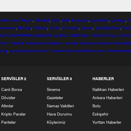
haber
sitesi
Akyurt
,
Altındağ
,
Ayaş
,
Balâ
,
Beypazarı
,
Çamlıdere
,
Çankaya
,
Ç
lcahamam
,
Mamak
,
Nallıhan
,
Polatlı
,
Pursaklar
,
Sincan
,
Şereflikoçhisar
,
Yeni
KARA SONDAKİKA
ANKARA MASASI
NALLIHAN GÜNDEM
NALLIHAN
ndan
Haberler
Karaman Sondakika
Larende
Karaman24
Ankara
Ankaraha
sayiş
,
uyanış
haberkaraman
Ermenek
Ermenekhaber
Ayrancı
Kazımkarabek
SERVİSLER 2
SERVİSLER 3
HABERLER
Canlı Borsa
Sinema
Nallıhan Haberleri
Dövizler
Gazeteler
Ankara Haberleri
Altınlar
Namaz Vakitleri
Bolu
Kripto Paralar
Hava Durumu
Eskişehir
Pariteler
Köylerimiz
Yurttan Haberler