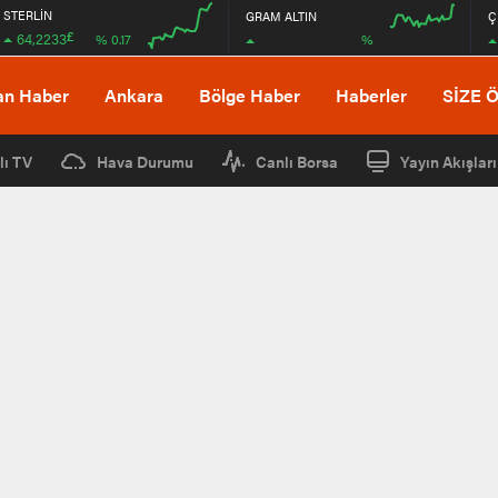
STERLİN
GRAM ALTIN
Ç
£
64,2233
%
% 0.17
00:00
00:00
00:00
00:00
an Haber
Ankara
Bölge Haber
Haberler
SİZE 
lı TV
Hava Durumu
Canlı Borsa
Yayın Akışları