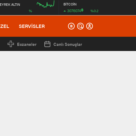
BİTCOİN
EYREK ALTIN
฿
3076074
%
%0.2
00:00
ÖZEL
SERVİSLER
Eczaneler
Canlı Sonuçlar