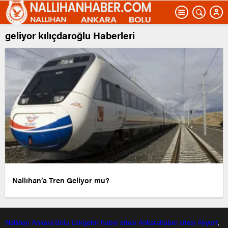
geliyor kılıçdaroğlu Haberleri
Nallıhan’a Tren Geliyor mu?
Nallıhan
Ankara
Bolu
Eskişehir
haber sitesi
Ankarahaber
sitesi
Akyurt
,