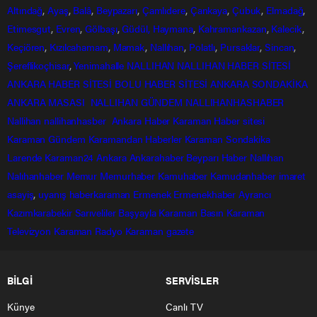
Altındağ
,
Ayaş
,
Balâ
,
Beypazarı
,
Çamlıdere
,
Çankaya
,
Çubuk
,
Elmadağ
,
Etimesgut
,
Evren
,
Gölbaşı
,
Güdül,
Haymana
,
Kahramankazan
,
Kalecik
,
Keçiören
,
Kızılcahamam
,
Mamak
,
Nallıhan
,
Polatlı
,
Pursaklar
,
Sincan
,
Şereflikoçhisar
,
Yenimahalle
NALLIHAN
NALLIHAN HABER SİTESİ
ANKARA HABER SİTESİ
BOLU HABER SİTESİ
ANKARA SONDAKİKA
ANKARA MASASI
NALLIHAN GÜNDEM
NALLIHANHASHABER
Nallihan
nallihanhasber
Ankara Haber
Karaman Haber sitesi
Karaman Gündem
Karamandan
Haberler
Karaman Sondakika
Larende
Karaman24
Ankara
Ankarahaber
Beyparı Haber
Nallıhan
Nalıhanhaber
Memur
Memurhaber
Kamuhaber
Kamudanhaber
imaret
asayiş
,
uyanış
haberkaraman
Ermenek
Ermenekhaber
Ayrancı
Kazımkarabekir
Sarıveliler
Başyayla
Karaman Basın
Karaman
Televizyon
Karaman Radyo
Karaman gazete
BİLGİ
SERVİSLER
Künye
Canlı TV