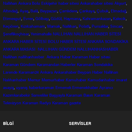
Nallıhan
Ankara
Bolu
Eskişehir
haber sitesi
Ankarahaber
sitesi
Akyurt
,
Altındağ
,
Ayaş
,
Balâ
,
Beypazarı
,
Çamlıdere
,
Çankaya
,
Çubuk
,
Elmadağ
,
Etimesgut
,
Evren
,
Gölbaşı
,
Güdül,
Haymana
,
Kahramankazan
,
Kalecik
,
Keçiören
,
Kızılcahamam
,
Mamak
,
Nallıhan
,
Polatlı
,
Pursaklar
,
Sincan
,
Şereflikoçhisar
,
Yenimahalle
NALLIHAN
NALLIHAN HABER SİTESİ
ANKARA HABER SİTESİ
BOLU HABER SİTESİ
ANKARA SONDAKİKA
ANKARA MASASI
NALLIHAN GÜNDEM
NALLIHANHASHABER
Nallihan
nallihanhasber
Ankara Haber
Karaman Haber sitesi
Karaman Gündem
Karamandan
Haberler
Karaman Sondakika
Larende
Karaman24
Ankara
Ankarahaber
Beyparı Haber
Nallıhan
Nalıhanhaber
Memur
Memurhaber
Kamuhaber
Kamudanhaber
imaret
asayiş
,
uyanış
haberkaraman
Ermenek
Ermenekhaber
Ayrancı
Kazımkarabekir
Sarıveliler
Başyayla
Karaman Basın
Karaman
Televizyon
Karaman Radyo
Karaman gazete
BİLGİ
SERVİSLER