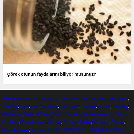
Çörek otunun faydalarını biliyor musunuz?
Nallıhan
Ankara
Bolu
Eskişehir
haber sitesi
Ankarahaber
sitesi
Akyurt
,
Altındağ
,
Ayaş
,
Balâ
,
Beypazarı
,
Çamlıdere
,
Çankaya
,
Çubuk
,
Elmadağ
,
Etimesgut
,
Evren
,
Gölbaşı
,
Güdül,
Haymana
,
Kahramankazan
,
Kalecik
,
Keçiören
,
Kızılcahamam
,
Mamak
,
Nallıhan
,
Polatlı
,
Pursaklar
,
Sincan
,
Şereflikoçhisar
,
Yenimahalle
NALLIHAN
NALLIHAN HABER SİTESİ