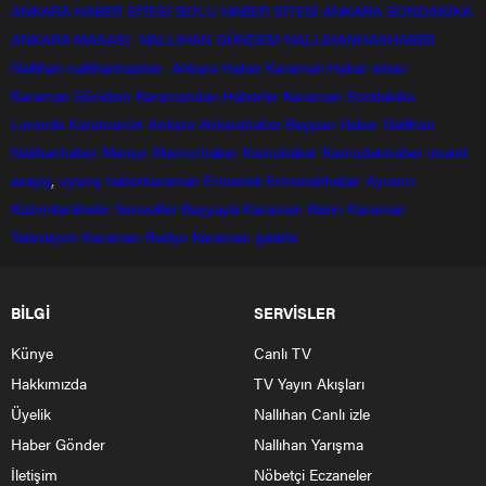
ANKARA HABER SİTESİ
BOLU HABER SİTESİ
ANKARA SONDAKİKA
ANKARA MASASI
NALLIHAN GÜNDEM
NALLIHANHASHABER
Nallihan
nallihanhasber
Ankara Haber
Karaman Haber sitesi
Karaman Gündem
Karamandan
Haberler
Karaman Sondakika
Larende
Karaman24
Ankara
Ankarahaber
Beyparı Haber
Nallıhan
Nalıhanhaber
Memur
Memurhaber
Kamuhaber
Kamudanhaber
imaret
asayiş
,
uyanış
haberkaraman
Ermenek
Ermenekhaber
Ayrancı
Kazımkarabekir
Sarıveliler
Başyayla
Karaman Basın
Karaman
Televizyon
Karaman Radyo
Karaman gazete
BİLGİ
SERVİSLER
Künye
Canlı TV
Hakkımızda
TV Yayın Akışları
Üyelik
Nallıhan Canlı izle
Haber Gönder
Nallıhan Yarışma
İletişim
Nöbetçi Eczaneler