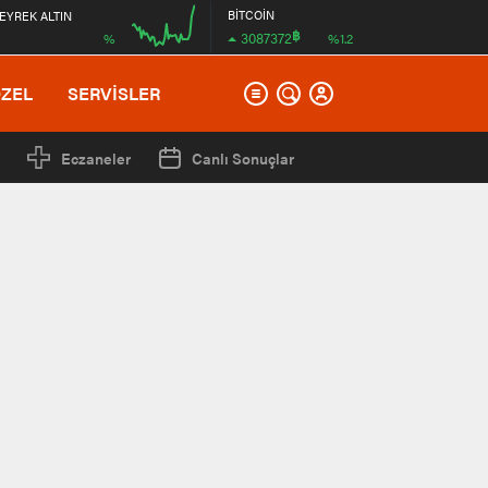
BİTCOİN
EYREK ALTIN
฿
3087372
%
%1.2
00:00
ÖZEL
SERVİSLER
Eczaneler
Canlı Sonuçlar