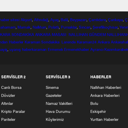
haber
sitesi
Akyurt
,
Altındağ
,
Ayaş
,
Balâ
,
Beypazarı
,
Çamlıdere
,
Çankaya
,
Ç
lcahamam
,
Mamak
,
Nallıhan
,
Polatlı
,
Pursaklar
,
Sincan
,
Şereflikoçhisar
,
Yeni
KARA SONDAKİKA
ANKARA MASASI
NALLIHAN GÜNDEM
NALLIHAN
ndan
Haberler
Karaman Sondakika
Larende
Karaman24
Ankara
Ankaraha
sayiş
,
uyanış
haberkaraman
Ermenek
Ermenekhaber
Ayrancı
Kazımkarabek
SERVİSLER 2
SERVİSLER 3
HABERLER
Canlı Borsa
Sinema
Nallıhan Haberleri
Dövizler
Gazeteler
Ankara Haberleri
Altınlar
Namaz Vakitleri
Bolu
Kripto Paralar
Hava Durumu
Eskişehir
Pariteler
Köylerimiz
Yurttan Haberler