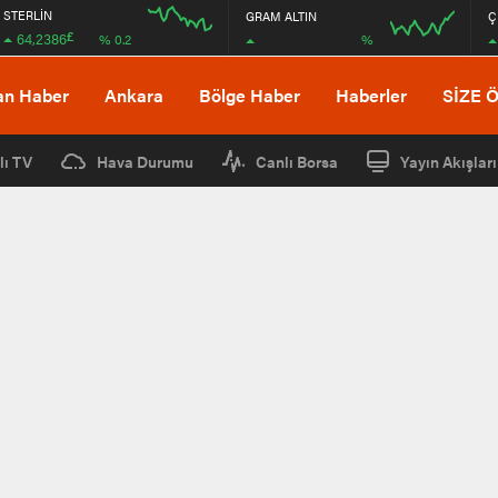
STERLİN
GRAM ALTIN
Ç
£
64,2386
%
% 0.2
04:00
08:00
04:00
08:00
an Haber
Ankara
Bölge Haber
Haberler
SİZE 
lı TV
Hava Durumu
Canlı Borsa
Yayın Akışları