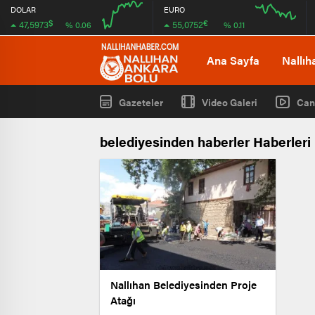
DOLAR
EURO
$
€
47,5973
55,0752
% 0.06
% 0.11
04:00
08:00
04:00
08:00
Ana Sayfa
Nallıh
Gazeteler
Video Galeri
Can
belediyesinden haberler Haberleri
Nallıhan Belediyesinden Proje
Atağı