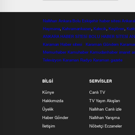
Nallıhan
Ankara
Bolu
Eskişehir
haber sitesi
Ankara
Haymana
,
Kahramankazan
,
Kalecik
,
Keçiören
,
Kızı
ANKARA HABER SİTESİ
BOLU HABER SİTESİ
AN
Karaman Haber sitesi
Karaman Gündem
Karama
Memurhaber
Kamuhaber
Kamudanhaber
imaret
a
Televizyon
Karaman Radyo
Karaman gazete
BİLGİ
SERVİSLER
Künye
Canlı TV
Hakkımızda
TV Yayın Akışları
Üyelik
Nallıhan Canlı izle
Haber Gönder
Nallıhan Yarışma
İletişim
Nöbetçi Eczaneler