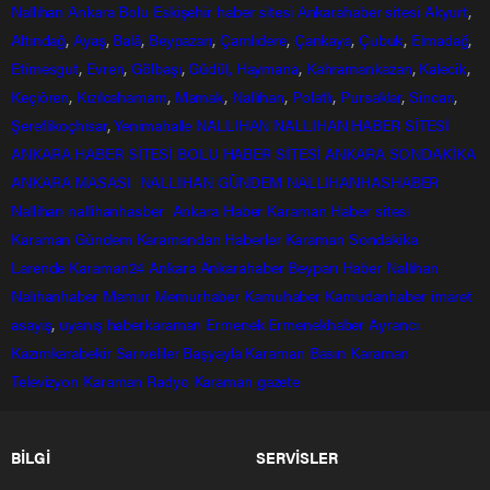
Nallıhan
Ankara
Bolu
Eskişehir
haber sitesi
Ankarahaber
sitesi
Akyurt
,
Altındağ
,
Ayaş
,
Balâ
,
Beypazarı
,
Çamlıdere
,
Çankaya
,
Çubuk
,
Elmadağ
,
Etimesgut
,
Evren
,
Gölbaşı
,
Güdül,
Haymana
,
Kahramankazan
,
Kalecik
,
Keçiören
,
Kızılcahamam
,
Mamak
,
Nallıhan
,
Polatlı
,
Pursaklar
,
Sincan
,
Şereflikoçhisar
,
Yenimahalle
NALLIHAN
NALLIHAN HABER SİTESİ
ANKARA HABER SİTESİ
BOLU HABER SİTESİ
ANKARA SONDAKİKA
ANKARA MASASI
NALLIHAN GÜNDEM
NALLIHANHASHABER
Nallihan
nallihanhasber
Ankara Haber
Karaman Haber sitesi
Karaman Gündem
Karamandan
Haberler
Karaman Sondakika
Larende
Karaman24
Ankara
Ankarahaber
Beyparı Haber
Nallıhan
Nalıhanhaber
Memur
Memurhaber
Kamuhaber
Kamudanhaber
imaret
asayiş
,
uyanış
haberkaraman
Ermenek
Ermenekhaber
Ayrancı
Kazımkarabekir
Sarıveliler
Başyayla
Karaman Basın
Karaman
Televizyon
Karaman Radyo
Karaman gazete
BİLGİ
SERVİSLER