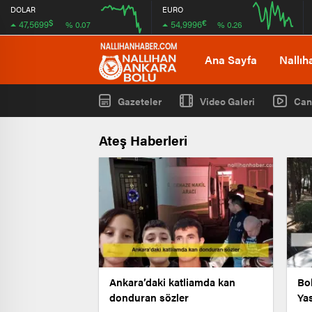
DOLAR
EURO
$
€
47,5699
54,9996
% 0.07
% 0.26
12:00
16:00
12:00
16:00
Ana Sayfa
Nallıh
Gazeteler
Video Galeri
Can
Ateş Haberleri
Ankara’daki katliamda kan
Bo
donduran sözler
Ya