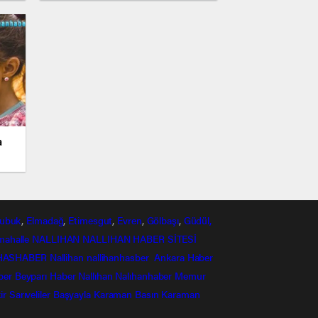
a
ubuk
,
Elmadağ
,
Etimesgut
,
Evren
,
Gölbaşı
,
Güdül,
mahalle
NALLIHAN
NALLIHAN HABER SİTESİ
HASHABER
Nallihan
nallihanhasber
Ankara Haber
ber
Beyparı Haber
Nallıhan
Nalıhanhaber
Memur
ir
Sarıveliler
Başyayla
Karaman Basın
Karaman