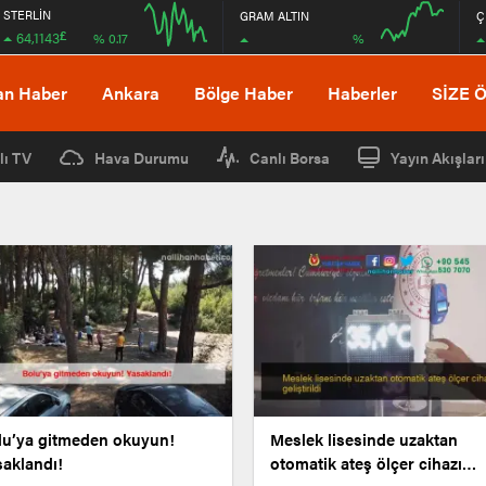
STERLİN
GRAM ALTIN
Ç
£
64,1143
%
% 0.17
12:00
16:00
12:00
16:00
an Haber
Ankara
Bölge Haber
Haberler
SİZE 
lı TV
Hava Durumu
Canlı Borsa
Yayın Akışları
lu’ya gitmeden okuyun!
Meslek lisesinde uzaktan
saklandı!
otomatik ateş ölçer cihazı