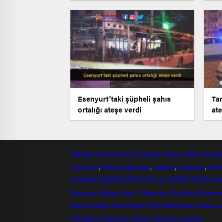
Esenyurt’taki şüpheli şahıs
Tar
ortalığı ateşe verdi
ate
Nallıhan
Ankara
Bolu
Eskişehir
haber sitesi
Ankara
Haymana
,
Kahramankazan
,
Kalecik
,
Keçiören
,
Kızı
ANKARA HABER SİTESİ
BOLU HABER SİTESİ
AN
Karaman Haber sitesi
Karaman Gündem
Karama
Memurhaber
Kamuhaber
Kamudanhaber
imaret
a
Televizyon
Karaman Radyo
Karaman gazete