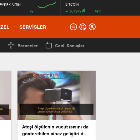
BİTCOİN
EYREK ALTIN
฿
3079471
%
%1.1
12:00
ÖZEL
SERVİSLER
Eczaneler
Canlı Sonuçlar
Ateşi ölçülenin vücut ısısını da
gösterebilen cihaz geliştirildi