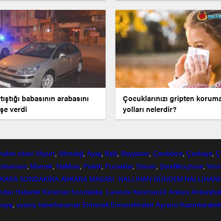
geliştirildi
tıştığı babasının arabasını
Çocuklarınızı gripten korum
şe verdi
yolları nelerdir?
haber
sitesi
Akyurt
,
Altındağ
,
Ayaş
,
Balâ
,
Beypazarı
,
Çamlıdere
,
Çankaya
,
Ç
lcahamam
,
Mamak
,
Nallıhan
,
Polatlı
,
Pursaklar
,
Sincan
,
Şereflikoçhisar
,
Yeni
KARA SONDAKİKA
ANKARA MASASI
NALLIHAN GÜNDEM
NALLIHAN
ndan
Haberler
Karaman Sondakika
Larende
Karaman24
Ankara
Ankaraha
sayiş
,
uyanış
haberkaraman
Ermenek
Ermenekhaber
Ayrancı
Kazımkarabek