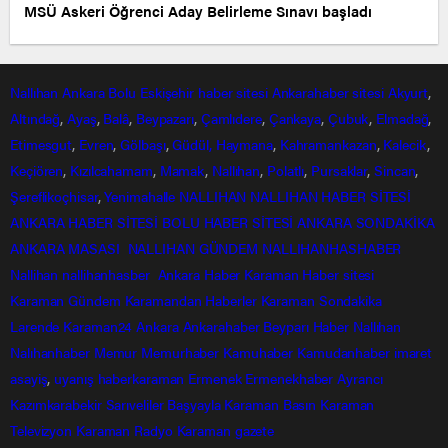
MSÜ Askeri Öğrenci Aday Belirleme Sınavı başladı
Nallıhan
Ankara
Bolu
Eskişehir
haber sitesi
Ankarahaber
sitesi
Akyurt
,
Altındağ
,
Ayaş
,
Balâ
,
Beypazarı
,
Çamlıdere
,
Çankaya
,
Çubuk
,
Elmadağ
,
Etimesgut
,
Evren
,
Gölbaşı
,
Güdül,
Haymana
,
Kahramankazan
,
Kalecik
,
Keçiören
,
Kızılcahamam
,
Mamak
,
Nallıhan
,
Polatlı
,
Pursaklar
,
Sincan
,
Şereflikoçhisar
,
Yenimahalle
NALLIHAN
NALLIHAN HABER SİTESİ
ANKARA HABER SİTESİ
BOLU HABER SİTESİ
ANKARA SONDAKİKA
ANKARA MASASI
NALLIHAN GÜNDEM
NALLIHANHASHABER
Nallihan
nallihanhasber
Ankara Haber
Karaman Haber sitesi
Karaman Gündem
Karamandan
Haberler
Karaman Sondakika
Larende
Karaman24
Ankara
Ankarahaber
Beyparı Haber
Nallıhan
Nalıhanhaber
Memur
Memurhaber
Kamuhaber
Kamudanhaber
imaret
asayiş
,
uyanış
haberkaraman
Ermenek
Ermenekhaber
Ayrancı
Kazımkarabekir
Sarıveliler
Başyayla
Karaman Basın
Karaman
Televizyon
Karaman Radyo
Karaman gazete