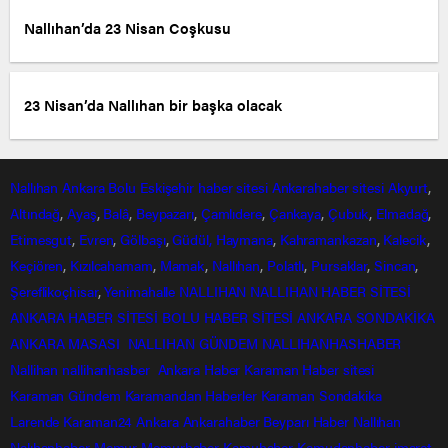
Nallıhan’da 23 Nisan Coşkusu
23 Nisan’da Nallıhan bir başka olacak
Nallıhan
Ankara
Bolu
Eskişehir
haber sitesi
Ankarahaber
sitesi
Akyurt
,
Altındağ
,
Ayaş
,
Balâ
,
Beypazarı
,
Çamlıdere
,
Çankaya
,
Çubuk
,
Elmadağ
,
Etimesgut
,
Evren
,
Gölbaşı
,
Güdül,
Haymana
,
Kahramankazan
,
Kalecik
,
Keçiören
,
Kızılcahamam
,
Mamak
,
Nallıhan
,
Polatlı
,
Pursaklar
,
Sincan
,
Şereflikoçhisar
,
Yenimahalle
NALLIHAN
NALLIHAN HABER SİTESİ
ANKARA HABER SİTESİ
BOLU HABER SİTESİ
ANKARA SONDAKİKA
ANKARA MASASI
NALLIHAN GÜNDEM
NALLIHANHASHABER
Nallihan
nallihanhasber
Ankara Haber
Karaman Haber sitesi
Karaman Gündem
Karamandan
Haberler
Karaman Sondakika
Larende
Karaman24
Ankara
Ankarahaber
Beyparı Haber
Nallıhan
Nalıhanhaber
Memur
Memurhaber
Kamuhaber
Kamudanhaber
imaret