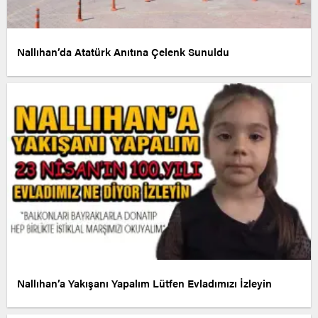
Nallıhan’da Atatürk Anıtına Çelenk Sunuldu
Nallıhan’a Yakışanı Yapalım Lütfen Evladımızı İzleyin