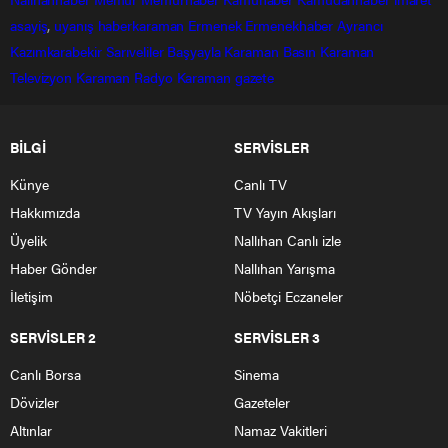
asayiş
,
uyanış
haberkaraman
Ermenek
Ermenekhaber
Ayrancı
Kazımkarabekir
Sarıveliler
Başyayla
Karaman Basın
Karaman
Televizyon
Karaman Radyo
Karaman gazete
BİLGİ
SERVİSLER
Künye
Canlı TV
Hakkımızda
TV Yayın Akışları
Üyelik
Nallıhan Canlı izle
Haber Gönder
Nallıhan Yarışma
İletişim
Nöbetçi Eczaneler
SERVİSLER 2
SERVİSLER 3
Canlı Borsa
Sinema
Dövizler
Gazeteler
Altınlar
Namaz Vakitleri