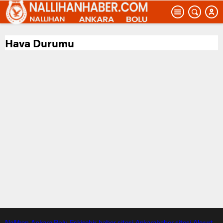
Hava Durumu
Nallıhan
Ankara
Bolu
Eskişehir
haber sitesi
Ankarahaber
sitesi
Akyurt
,