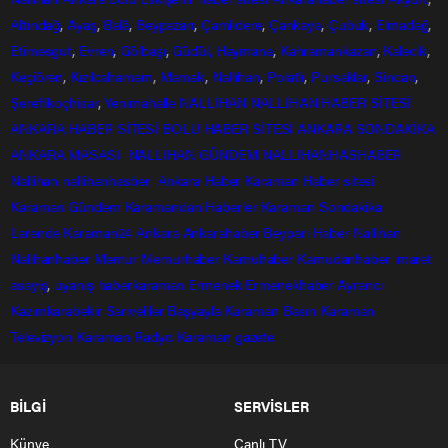
Altındağ
,
Ayaş
,
Balâ
,
Beypazarı
,
Çamlıdere
,
Çankaya
,
Çubuk
,
Elmadağ
,
Etimesgut
,
Evren
,
Gölbaşı
,
Güdül,
Haymana
,
Kahramankazan
,
Kalecik
,
Keçiören
,
Kızılcahamam
,
Mamak
,
Nallıhan
,
Polatlı
,
Pursaklar
,
Sincan
,
Şereflikoçhisar
,
Yenimahalle
NALLIHAN
NALLIHAN HABER SİTESİ
ANKARA HABER SİTESİ
BOLU HABER SİTESİ
ANKARA SONDAKİKA
ANKARA MASASI
NALLIHAN GÜNDEM
NALLIHANHASHABER
Nallihan
nallihanhasber
Ankara Haber
Karaman Haber sitesi
Karaman Gündem
Karamandan
Haberler
Karaman Sondakika
Larende
Karaman24
Ankara
Ankarahaber
Beyparı Haber
Nallıhan
Nalıhanhaber
Memur
Memurhaber
Kamuhaber
Kamudanhaber
imaret
asayiş
,
uyanış
haberkaraman
Ermenek
Ermenekhaber
Ayrancı
Kazımkarabekir
Sarıveliler
Başyayla
Karaman Basın
Karaman
Televizyon
Karaman Radyo
Karaman gazete
BİLGİ
SERVİSLER
Künye
Canlı TV