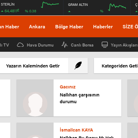
STERLİN
GRAM ALTIN
Ç
£
64,4811
%
% 0.38
12:00
16:00
12:00
16:00
an Haber
Ankara
Bölge Haber
Haberler
SİZE 
lı TV
Hava Durumu
Canlı Borsa
Yayın Akışları
Yazarın Kaleminden Getir
Kategoriden Geti
Gacınız
Nallıhan çarşısının
durumu
İsmailcan KAYA
-
Nallıhan Bu Sırayı Mı Hak