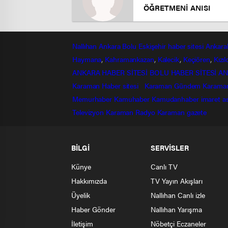
ÖĞRETMENİ ANISI
Nallıhan
Ankara
Bolu
Eskişehir
haber sitesi
Ankara
Haymana
,
Kahramankazan
,
Kalecik
,
Keçiören
,
Kızı
ANKARA HABER SİTESİ
BOLU HABER SİTESİ
AN
Karaman Haber sitesi
Karaman Gündem
Karama
Memurhaber
Kamuhaber
Kamudanhaber
imaret
a
Televizyon
Karaman Radyo
Karaman gazete
BİLGİ
SERVİSLER
Künye
Canlı TV
Hakkımızda
TV Yayın Akışları
Üyelik
Nallıhan Canlı izle
Haber Gönder
Nallıhan Yarışma
İletişim
Nöbetçi Eczaneler