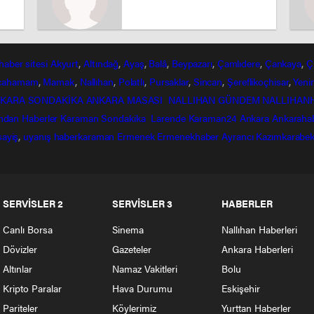
haber
sitesi
Akyurt
,
Altındağ
,
Ayaş
,
Balâ
,
Beypazarı
,
Çamlıdere
,
Çankaya
,
Ç
lcahamam
,
Mamak
,
Nallıhan
,
Polatlı
,
Pursaklar
,
Sincan
,
Şereflikoçhisar
,
Yeni
KARA SONDAKİKA
ANKARA MASASI
NALLIHAN GÜNDEM
NALLIHAN
ndan
Haberler
Karaman Sondakika
Larende
Karaman24
Ankara
Ankaraha
sayiş
,
uyanış
haberkaraman
Ermenek
Ermenekhaber
Ayrancı
Kazımkarabek
SERVİSLER 2
SERVİSLER 3
HABERLER
Canlı Borsa
Sinema
Nallıhan Haberleri
Dövizler
Gazeteler
Ankara Haberleri
Altınlar
Namaz Vakitleri
Bolu
Kripto Paralar
Hava Durumu
Eskişehir
Pariteler
Köylerimiz
Yurttan Haberler