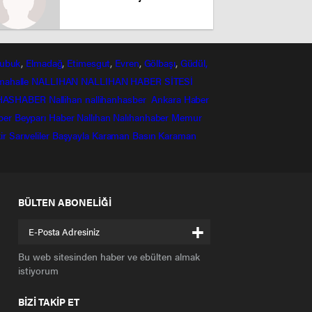
ubuk
,
Elmadağ
,
Etimesgut
,
Evren
,
Gölbaşı
,
Güdül,
mahalle
NALLIHAN
NALLIHAN HABER SİTESİ
HASHABER
Nallihan
nallihanhasber
Ankara Haber
ber
Beyparı Haber
Nallıhan
Nalıhanhaber
Memur
ir
Sarıveliler
Başyayla
Karaman Basın
Karaman
BÜLTEN ABONELİĞİ
+
Bu web sitesinden haber ve ebülten almak
istiyorum
BİZİ TAKİP ET