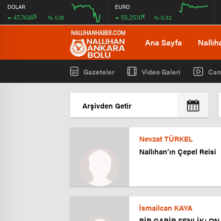
DOLAR
EURO
$
€
47,7436
55,2510
% 0.18
% 0.32
12:00
16:00
12:00
16:00
Ana Sayfa
Nallıh
Gazeteler
Video Galeri
Can
Nevzat TÜRKEL
Nallıhan’ın Çepel Reisi
İsmailcan KAYA
BİR GARİP ŞENLİK; ON