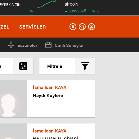
BİTCOİN
EYREK ALTIN
฿
3099202
%
%0.8
00:00
ÖZEL
SERVİSLER
Eczaneler
Canlı Sonuçlar
r
Filtrele
En çok okunanlar
İsmailcan KAYA
En az okunanlar
Haydi Köylere
Yorum Sayısına Göre
En yeniler
En eskiler
İsmailcan KAYA
NALLIHAN’IN SİYASİ