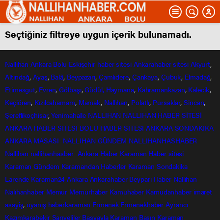
Seçtiğiniz filtreye uygun içerik bulunamadı.
Nallıhan
Ankara
Bolu
Eskişehir
haber sitesi
Ankarahaber
sitesi
Akyurt
,
Altındağ
,
Ayaş
,
Balâ
,
Beypazarı
,
Çamlıdere
,
Çankaya
,
Çubuk
,
Elmadağ
,
Etimesgut
,
Evren
,
Gölbaşı
,
Güdül,
Haymana
,
Kahramankazan
,
Kalecik
,
Keçiören
,
Kızılcahamam
,
Mamak
,
Nallıhan
,
Polatlı
,
Pursaklar
,
Sincan
,
Şereflikoçhisar
,
Yenimahalle
NALLIHAN
NALLIHAN HABER SİTESİ
ANKARA HABER SİTESİ
BOLU HABER SİTESİ
ANKARA SONDAKİKA
ANKARA MASASI
NALLIHAN GÜNDEM
NALLIHANHASHABER
Nallihan
nallihanhasber
Ankara Haber
Karaman Haber sitesi
Karaman Gündem
Karamandan
Haberler
Karaman Sondakika
Larende
Karaman24
Ankara
Ankarahaber
Beyparı Haber
Nallıhan
Nalıhanhaber
Memur
Memurhaber
Kamuhaber
Kamudanhaber
imaret
asayiş
,
uyanış
haberkaraman
Ermenek
Ermenekhaber
Ayrancı
Kazımkarabekir
Sarıveliler
Başyayla
Karaman Basın
Karaman