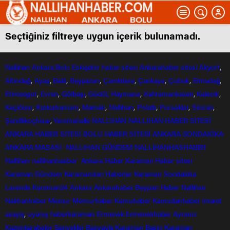
Seçtiğiniz filtreye uygun içerik bulunamadı.
Nallıhan
Ankara
Bolu
Eskişehir
haber sitesi
Ankarahaber
sitesi
Akyurt
,
Altındağ
,
Ayaş
,
Balâ
,
Beypazarı
,
Çamlıdere
,
Çankaya
,
Çubuk
,
Elmadağ
,
Etimesgut
,
Evren
,
Gölbaşı
,
Güdül,
Haymana
,
Kahramankazan
,
Kalecik
,
Keçiören
,
Kızılcahamam
,
Mamak
,
Nallıhan
,
Polatlı
,
Pursaklar
,
Sincan
,
Şereflikoçhisar
,
Yenimahalle
NALLIHAN
NALLIHAN HABER SİTESİ
ANKARA HABER SİTESİ
BOLU HABER SİTESİ
ANKARA SONDAKİKA
ANKARA MASASI
NALLIHAN GÜNDEM
NALLIHANHASHABER
Nallihan
nallihanhasber
Ankara Haber
Karaman Haber sitesi
Karaman Gündem
Karamandan
Haberler
Karaman Sondakika
Larende
Karaman24
Ankara
Ankarahaber
Beyparı Haber
Nallıhan
Nalıhanhaber
Memur
Memurhaber
Kamuhaber
Kamudanhaber
imaret
asayiş
,
uyanış
haberkaraman
Ermenek
Ermenekhaber
Ayrancı
Kazımkarabekir
Sarıveliler
Başyayla
Karaman Basın
Karaman