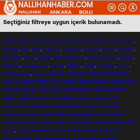
Seçtiğiniz filtreye uygun içerik bulunamadı.
Nallıhan
Ankara
Bolu
Eskişehir
haber sitesi
Ankarahaber
sitesi
Akyurt
,
Altındağ
,
Ayaş
,
Balâ
,
Beypazarı
,
Çamlıdere
,
Çankaya
,
Çubuk
,
Elmadağ
,
Etimesgut
,
Evren
,
Gölbaşı
,
Güdül,
Haymana
,
Kahramankazan
,
Kalecik
,
Keçiören
,
Kızılcahamam
,
Mamak
,
Nallıhan
,
Polatlı
,
Pursaklar
,
Sincan
,
Şereflikoçhisar
,
Yenimahalle
NALLIHAN
NALLIHAN HABER SİTESİ
ANKARA HABER SİTESİ
BOLU HABER SİTESİ
ANKARA SONDAKİKA
ANKARA MASASI
NALLIHAN GÜNDEM
NALLIHANHASHABER
Nallihan
nallihanhasber
Ankara Haber
Karaman Haber sitesi
Karaman Gündem
Karamandan
Haberler
Karaman Sondakika
Larende
Karaman24
Ankara
Ankarahaber
Beyparı Haber
Nallıhan
Nalıhanhaber
Memur
Memurhaber
Kamuhaber
Kamudanhaber
imaret
asayiş
,
uyanış
haberkaraman
Ermenek
Ermenekhaber
Ayrancı
Kazımkarabekir
Sarıveliler
Başyayla
Karaman Basın
Karaman