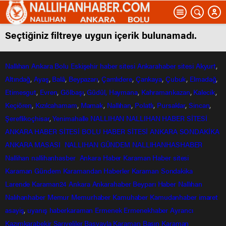
Seçtiğiniz filtreye uygun içerik bulunamadı.
Nallıhan
Ankara
Bolu
Eskişehir
haber sitesi
Ankarahaber
sitesi
Akyurt
,
Altındağ
,
Ayaş
,
Balâ
,
Beypazarı
,
Çamlıdere
,
Çankaya
,
Çubuk
,
Elmadağ
,
Etimesgut
,
Evren
,
Gölbaşı
,
Güdül,
Haymana
,
Kahramankazan
,
Kalecik
,
Keçiören
,
Kızılcahamam
,
Mamak
,
Nallıhan
,
Polatlı
,
Pursaklar
,
Sincan
,
Şereflikoçhisar
,
Yenimahalle
NALLIHAN
NALLIHAN HABER SİTESİ
ANKARA HABER SİTESİ
BOLU HABER SİTESİ
ANKARA SONDAKİKA
ANKARA MASASI
NALLIHAN GÜNDEM
NALLIHANHASHABER
Nallihan
nallihanhasber
Ankara Haber
Karaman Haber sitesi
Karaman Gündem
Karamandan
Haberler
Karaman Sondakika
Larende
Karaman24
Ankara
Ankarahaber
Beyparı Haber
Nallıhan
Nalıhanhaber
Memur
Memurhaber
Kamuhaber
Kamudanhaber
imaret
asayiş
,
uyanış
haberkaraman
Ermenek
Ermenekhaber
Ayrancı
Kazımkarabekir
Sarıveliler
Başyayla
Karaman Basın
Karaman