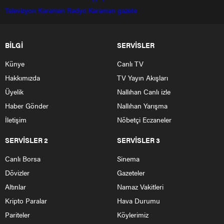
Televizyon
Karaman Radyo
Karaman gazete
BİLGİ
SERVİSLER
Künye
Canlı TV
Hakkımızda
TV Yayın Akışları
Üyelik
Nallıhan Canlı izle
Haber Gönder
Nallıhan Yarışma
İletişim
Nöbetçi Eczaneler
SERVİSLER 2
SERVİSLER 3
Canlı Borsa
Sinema
Dövizler
Gazeteler
Altınlar
Namaz Vakitleri
Kripto Paralar
Hava Durumu
Pariteler
Köylerimiz