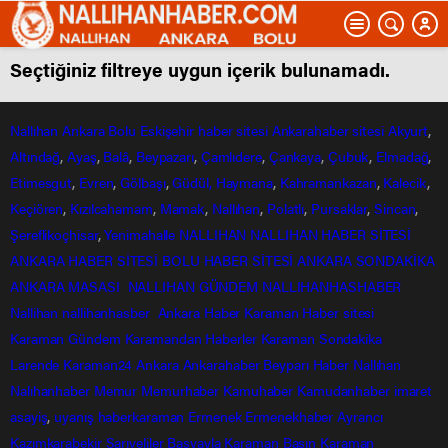
Seçtiğiniz filtreye uygun içerik bulunamadı.
Nallıhan
Ankara
Bolu
Eskişehir
haber sitesi
Ankarahaber
sitesi
Akyurt
,
Altındağ
,
Ayaş
,
Balâ
,
Beypazarı
,
Çamlıdere
,
Çankaya
,
Çubuk
,
Elmadağ
,
Etimesgut
,
Evren
,
Gölbaşı
,
Güdül,
Haymana
,
Kahramankazan
,
Kalecik
,
Keçiören
,
Kızılcahamam
,
Mamak
,
Nallıhan
,
Polatlı
,
Pursaklar
,
Sincan
,
Şereflikoçhisar
,
Yenimahalle
NALLIHAN
NALLIHAN HABER SİTESİ
ANKARA HABER SİTESİ
BOLU HABER SİTESİ
ANKARA SONDAKİKA
ANKARA MASASI
NALLIHAN GÜNDEM
NALLIHANHASHABER
Nallihan
nallihanhasber
Ankara Haber
Karaman Haber sitesi
Karaman Gündem
Karamandan
Haberler
Karaman Sondakika
Larende
Karaman24
Ankara
Ankarahaber
Beyparı Haber
Nallıhan
Nalıhanhaber
Memur
Memurhaber
Kamuhaber
Kamudanhaber
imaret
asayiş
,
uyanış
haberkaraman
Ermenek
Ermenekhaber
Ayrancı
Kazımkarabekir
Sarıveliler
Başyayla
Karaman Basın
Karaman