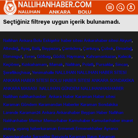
Seçtiğiniz filtreye uygun içerik bulunamadı.
Nallıhan
Ankara
Bolu
Eskişehir
haber sitesi
Ankarahaber
sitesi
Akyurt
,
Altındağ
,
Ayaş
,
Balâ
,
Beypazarı
,
Çamlıdere
,
Çankaya
,
Çubuk
,
Elmadağ
,
Etimesgut
,
Evren
,
Gölbaşı
,
Güdül,
Haymana
,
Kahramankazan
,
Kalecik
,
Keçiören
,
Kızılcahamam
,
Mamak
,
Nallıhan
,
Polatlı
,
Pursaklar
,
Sincan
,
Şereflikoçhisar
,
Yenimahalle
NALLIHAN
NALLIHAN HABER SİTESİ
ANKARA HABER SİTESİ
BOLU HABER SİTESİ
ANKARA SONDAKİKA
ANKARA MASASI
NALLIHAN GÜNDEM
NALLIHANHASHABER
Nallihan
nallihanhasber
Ankara Haber
Karaman Haber sitesi
Karaman Gündem
Karamandan
Haberler
Karaman Sondakika
Larende
Karaman24
Ankara
Ankarahaber
Beyparı Haber
Nallıhan
Nalıhanhaber
Memur
Memurhaber
Kamuhaber
Kamudanhaber
imaret
asayiş
,
uyanış
haberkaraman
Ermenek
Ermenekhaber
Ayrancı
Kazımkarabekir
Sarıveliler
Başyayla
Karaman Basın
Karaman