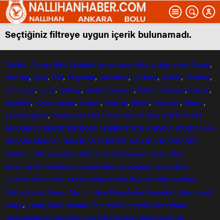
Seçtiğiniz filtreye uygun içerik bulunamadı.
Nallıhan
Ankara
Bolu
Eskişehir
haber sitesi
Ankarahaber
sitesi
Akyurt
,
Altındağ
,
Ayaş
,
Balâ
,
Beypazarı
,
Çamlıdere
,
Çankaya
,
Çubuk
,
Elmadağ
,
Etimesgut
,
Evren
,
Gölbaşı
,
Güdül,
Haymana
,
Kahramankazan
,
Kalecik
,
Keçiören
,
Kızılcahamam
,
Mamak
,
Nallıhan
,
Polatlı
,
Pursaklar
,
Sincan
,
Şereflikoçhisar
,
Yenimahalle
NALLIHAN
NALLIHAN HABER SİTESİ
ANKARA HABER SİTESİ
BOLU HABER SİTESİ
ANKARA SONDAKİKA
ANKARA MASASI
NALLIHAN GÜNDEM
NALLIHANHASHABER
Nallihan
nallihanhasber
Ankara Haber
Karaman Haber sitesi
Karaman Gündem
Karamandan
Haberler
Karaman Sondakika
Larende
Karaman24
Ankara
Ankarahaber
Beyparı Haber
Nallıhan
Nalıhanhaber
Memur
Memurhaber
Kamuhaber
Kamudanhaber
imaret
asayiş
,
uyanış
haberkaraman
Ermenek
Ermenekhaber
Ayrancı
Kazımkarabekir
Sarıveliler
Başyayla
Karaman Basın
Karaman