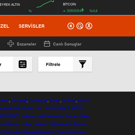
BİTCOİN
EYREK ALTIN
฿
3093054
%
%0.8
00:00
ÖZEL
SERVİSLER
Eczaneler
Canlı Sonuçlar
r
Filtrele
En çok okunanlar
En az okunanlar
Yorum Sayısına Göre
ubuk
,
Elmadağ
,
Etimesgut
,
Evren
,
Gölbaşı
,
Güdül,
En yeniler
mahalle
NALLIHAN
NALLIHAN HABER SİTESİ
En eskiler
HASHABER
Nallihan
nallihanhasber
Ankara Haber
ber
Beyparı Haber
Nallıhan
Nalıhanhaber
Memur
ir
Sarıveliler
Başyayla
Karaman Basın
Karaman