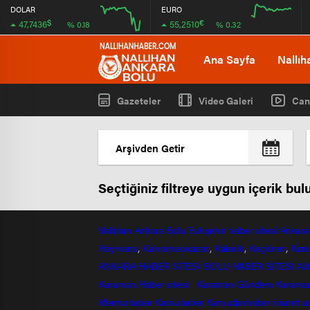
DOLAR
EURO
$
€
47,7436
55,2510
% 0.18
% 0.32
12:00
16:00
12:00
16:00
Ana Sayfa
Nallıh
Gazeteler
Video Galeri
Can
Seçtiğiniz filtreye uygun içerik bu
Nallıhan
Ankara
Bolu
Eskişehir
haber sitesi
Ankara
Haymana
,
Kahramankazan
,
Kalecik
,
Keçiören
,
Kızı
ANKARA HABER SİTESİ
BOLU HABER SİTESİ
AN
Karaman Haber sitesi
Karaman Gündem
Karama
Memurhaber
Kamuhaber
Kamudanhaber
imaret
a