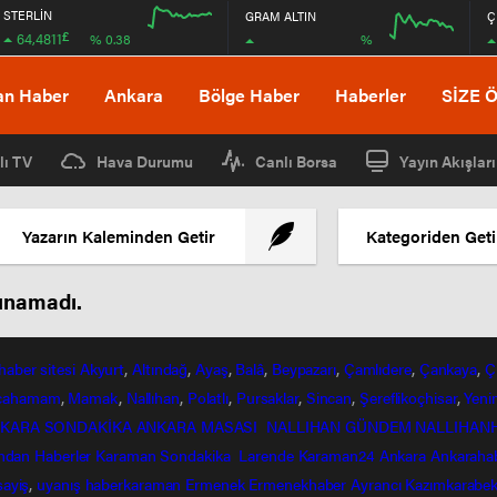
STERLİN
GRAM ALTIN
Ç
£
64,4811
%
% 0.38
12:00
16:00
12:00
16:00
an Haber
Ankara
Bölge Haber
Haberler
SİZE 
lı TV
Hava Durumu
Canlı Borsa
Yayın Akışları
Yazarın Kaleminden Getir
Kategoriden Geti
lunamadı.
haber
sitesi
Akyurt
,
Altındağ
,
Ayaş
,
Balâ
,
Beypazarı
,
Çamlıdere
,
Çankaya
,
Ç
lcahamam
,
Mamak
,
Nallıhan
,
Polatlı
,
Pursaklar
,
Sincan
,
Şereflikoçhisar
,
Yeni
KARA SONDAKİKA
ANKARA MASASI
NALLIHAN GÜNDEM
NALLIHAN
ndan
Haberler
Karaman Sondakika
Larende
Karaman24
Ankara
Ankaraha
sayiş
,
uyanış
haberkaraman
Ermenek
Ermenekhaber
Ayrancı
Kazımkarabek