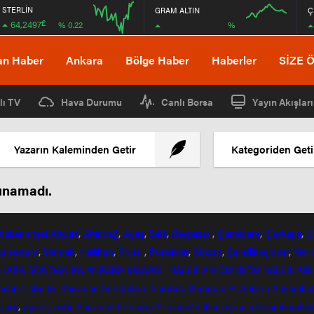
STERLİN
GRAM ALTIN
Ç
£
64,2497
%
% 0.22
08:00
08:00
an Haber
Ankara
Bölge Haber
Haberler
SİZE 
lı TV
Hava Durumu
Canlı Borsa
Yayın Akışları
Yazarın Kaleminden Getir
Kategoriden Geti
lunamadı.
haber
sitesi
Akyurt
,
Altındağ
,
Ayaş
,
Balâ
,
Beypazarı
,
Çamlıdere
,
Çankaya
,
Ç
lcahamam
,
Mamak
,
Nallıhan
,
Polatlı
,
Pursaklar
,
Sincan
,
Şereflikoçhisar
,
Yeni
KARA SONDAKİKA
ANKARA MASASI
NALLIHAN GÜNDEM
NALLIHAN
ndan
Haberler
Karaman Sondakika
Larende
Karaman24
Ankara
Ankaraha
sayiş
,
uyanış
haberkaraman
Ermenek
Ermenekhaber
Ayrancı
Kazımkarabek