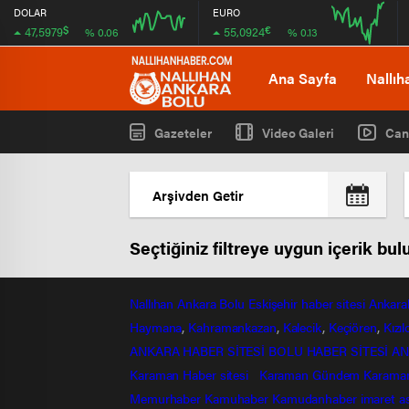
DOLAR
EURO
$
€
47,5979
55,0924
% 0.06
% 0.13
08:00
08:00
Ana Sayfa
Nallıh
Gazeteler
Video Galeri
Can
Seçtiğiniz filtreye uygun içerik bu
Nallıhan
Ankara
Bolu
Eskişehir
haber sitesi
Ankara
Haymana
,
Kahramankazan
,
Kalecik
,
Keçiören
,
Kızı
ANKARA HABER SİTESİ
BOLU HABER SİTESİ
AN
Karaman Haber sitesi
Karaman Gündem
Karama
Memurhaber
Kamuhaber
Kamudanhaber
imaret
a