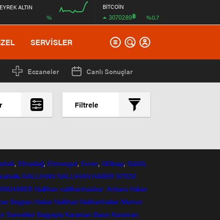
BİTCOİN
EYREK ALTIN
฿
3070289
%
%0.7
00:00
ÖZEL
SERVİSLER
Eczaneler
Canlı Sonuçlar
r
Filtrele
En çok okunanlar
En az okunanlar
Yorum Sayısına Göre
ubuk
,
Elmadağ
,
Etimesgut
,
Evren
,
Gölbaşı
,
Güdül,
En yeniler
mahalle
NALLIHAN
NALLIHAN HABER SİTESİ
En eskiler
HASHABER
Nallihan
nallihanhasber
Ankara Haber
ber
Beyparı Haber
Nallıhan
Nalıhanhaber
Memur
ir
Sarıveliler
Başyayla
Karaman Basın
Karaman