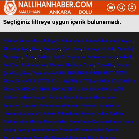
Seçtiğiniz filtreye uygun içerik bulunamadı.
Nallıhan
Ankara
Bolu
Eskişehir
haber sitesi
Ankarahaber
sitesi
Akyurt
,
Altındağ
,
Ayaş
,
Balâ
,
Beypazarı
,
Çamlıdere
,
Çankaya
,
Çubuk
,
Elmadağ
,
Etimesgut
,
Evren
,
Gölbaşı
,
Güdül,
Haymana
,
Kahramankazan
,
Kalecik
,
Keçiören
,
Kızılcahamam
,
Mamak
,
Nallıhan
,
Polatlı
,
Pursaklar
,
Sincan
,
Şereflikoçhisar
,
Yenimahalle
NALLIHAN
NALLIHAN HABER SİTESİ
ANKARA HABER SİTESİ
BOLU HABER SİTESİ
ANKARA SONDAKİKA
ANKARA MASASI
NALLIHAN GÜNDEM
NALLIHANHASHABER
Nallihan
nallihanhasber
Ankara Haber
Karaman Haber sitesi
Karaman Gündem
Karamandan
Haberler
Karaman Sondakika
Larende
Karaman24
Ankara
Ankarahaber
Beyparı Haber
Nallıhan
Nalıhanhaber
Memur
Memurhaber
Kamuhaber
Kamudanhaber
imaret
asayiş
,
uyanış
haberkaraman
Ermenek
Ermenekhaber
Ayrancı
Kazımkarabekir
Sarıveliler
Başyayla
Karaman Basın
Karaman