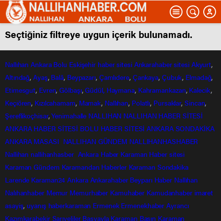
Seçtiğiniz filtreye uygun içerik bulunamadı.
Nallıhan
Ankara
Bolu
Eskişehir
haber sitesi
Ankarahaber
sitesi
Akyurt
,
Altındağ
,
Ayaş
,
Balâ
,
Beypazarı
,
Çamlıdere
,
Çankaya
,
Çubuk
,
Elmadağ
,
Etimesgut
,
Evren
,
Gölbaşı
,
Güdül,
Haymana
,
Kahramankazan
,
Kalecik
,
Keçiören
,
Kızılcahamam
,
Mamak
,
Nallıhan
,
Polatlı
,
Pursaklar
,
Sincan
,
Şereflikoçhisar
,
Yenimahalle
NALLIHAN
NALLIHAN HABER SİTESİ
ANKARA HABER SİTESİ
BOLU HABER SİTESİ
ANKARA SONDAKİKA
ANKARA MASASI
NALLIHAN GÜNDEM
NALLIHANHASHABER
Nallihan
nallihanhasber
Ankara Haber
Karaman Haber sitesi
Karaman Gündem
Karamandan
Haberler
Karaman Sondakika
Larende
Karaman24
Ankara
Ankarahaber
Beyparı Haber
Nallıhan
Nalıhanhaber
Memur
Memurhaber
Kamuhaber
Kamudanhaber
imaret
asayiş
,
uyanış
haberkaraman
Ermenek
Ermenekhaber
Ayrancı
Kazımkarabekir
Sarıveliler
Başyayla
Karaman Basın
Karaman