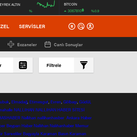
BİTCOİN
EYREK ALTIN
฿
3067810
%
%0.9
00:00
ÖZEL
SERVİSLER
Eczaneler
Canlı Sonuçlar
r
Filtrele
En çok okunanlar
En az okunanlar
Yorum Sayısına Göre
ubuk
,
Elmadağ
,
Etimesgut
,
Evren
,
Gölbaşı
,
Güdül,
En yeniler
mahalle
NALLIHAN
NALLIHAN HABER SİTESİ
En eskiler
HASHABER
Nallihan
nallihanhasber
Ankara Haber
ber
Beyparı Haber
Nallıhan
Nalıhanhaber
Memur
ir
Sarıveliler
Başyayla
Karaman Basın
Karaman