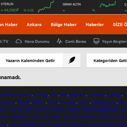
STERLİN
GRAM ALTIN
Ç
£
64,2583
%
% 0.22
00:00
00:00
00:00
00:00
an Haber
Ankara
Bölge Haber
Haberler
SİZE 
lı TV
Hava Durumu
Canlı Borsa
Yayın Akışları
Yazarın Kaleminden Getir
Kategoriden Geti
lunamadı.
haber
sitesi
Akyurt
,
Altındağ
,
Ayaş
,
Balâ
,
Beypazarı
,
Çamlıdere
,
Çankaya
,
Ç
lcahamam
,
Mamak
,
Nallıhan
,
Polatlı
,
Pursaklar
,
Sincan
,
Şereflikoçhisar
,
Yeni
KARA SONDAKİKA
ANKARA MASASI
NALLIHAN GÜNDEM
NALLIHAN
ndan
Haberler
Karaman Sondakika
Larende
Karaman24
Ankara
Ankaraha
sayiş
,
uyanış
haberkaraman
Ermenek
Ermenekhaber
Ayrancı
Kazımkarabek