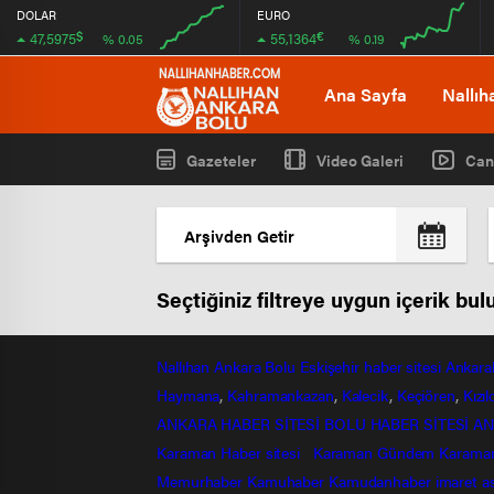
DOLAR
EURO
$
€
47,5975
55,1364
% 0.05
% 0.19
00:00
00:00
00:00
00:00
Ana Sayfa
Nallıh
Gazeteler
Video Galeri
Can
Seçtiğiniz filtreye uygun içerik bu
Nallıhan
Ankara
Bolu
Eskişehir
haber sitesi
Ankara
Haymana
,
Kahramankazan
,
Kalecik
,
Keçiören
,
Kızı
ANKARA HABER SİTESİ
BOLU HABER SİTESİ
AN
Karaman Haber sitesi
Karaman Gündem
Karama
Memurhaber
Kamuhaber
Kamudanhaber
imaret
a