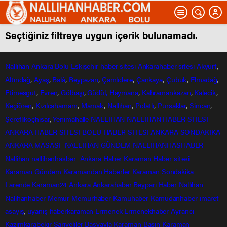
Seçtiğiniz filtreye uygun içerik bulunamadı.
Nallıhan
Ankara
Bolu
Eskişehir
haber sitesi
Ankarahaber
sitesi
Akyurt
,
Altındağ
,
Ayaş
,
Balâ
,
Beypazarı
,
Çamlıdere
,
Çankaya
,
Çubuk
,
Elmadağ
,
Etimesgut
,
Evren
,
Gölbaşı
,
Güdül,
Haymana
,
Kahramankazan
,
Kalecik
,
Keçiören
,
Kızılcahamam
,
Mamak
,
Nallıhan
,
Polatlı
,
Pursaklar
,
Sincan
,
Şereflikoçhisar
,
Yenimahalle
NALLIHAN
NALLIHAN HABER SİTESİ
ANKARA HABER SİTESİ
BOLU HABER SİTESİ
ANKARA SONDAKİKA
ANKARA MASASI
NALLIHAN GÜNDEM
NALLIHANHASHABER
Nallihan
nallihanhasber
Ankara Haber
Karaman Haber sitesi
Karaman Gündem
Karamandan
Haberler
Karaman Sondakika
Larende
Karaman24
Ankara
Ankarahaber
Beyparı Haber
Nallıhan
Nalıhanhaber
Memur
Memurhaber
Kamuhaber
Kamudanhaber
imaret
asayiş
,
uyanış
haberkaraman
Ermenek
Ermenekhaber
Ayrancı
Kazımkarabekir
Sarıveliler
Başyayla
Karaman Basın
Karaman