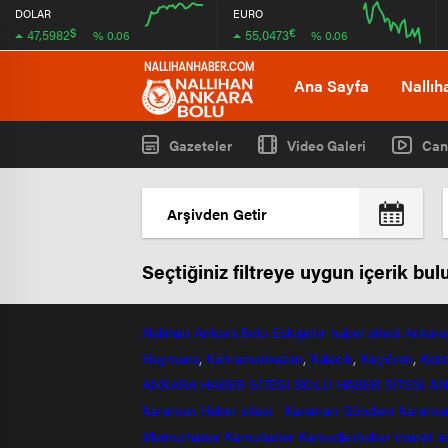
DOLAR
EURO
$
€
47,5982
55,0473
% 0.06
% 0.06
08:00
08:00
Ana Sayfa
Nallıh
Gazeteler
Video Galeri
Can
Seçtiğiniz filtreye uygun içerik bu
Nallıhan
Ankara
Bolu
Eskişehir
haber sitesi
Ankara
Haymana
,
Kahramankazan
,
Kalecik
,
Keçiören
,
Kızı
ANKARA HABER SİTESİ
BOLU HABER SİTESİ
AN
Karaman Haber sitesi
Karaman Gündem
Karama
Memurhaber
Kamuhaber
Kamudanhaber
imaret
a