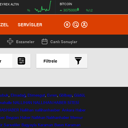
BİTCOİN
EYREK ALTIN
฿
3075000
%
%1.2
00:00
ÖZEL
SERVİSLER
Eczaneler
Canlı Sonuçlar
r
Filtrele
En çok okunanlar
En az okunanlar
Yorum Sayısına Göre
ubuk
,
Elmadağ
,
Etimesgut
,
Evren
,
Gölbaşı
,
Güdül,
En yeniler
mahalle
NALLIHAN
NALLIHAN HABER SİTESİ
En eskiler
HASHABER
Nallihan
nallihanhasber
Ankara Haber
ber
Beyparı Haber
Nallıhan
Nalıhanhaber
Memur
ir
Sarıveliler
Başyayla
Karaman Basın
Karaman