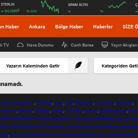
STERLİN
GRAM ALTIN
Ç
£
64,1996
%
% 0.14
08:00
08:00
an Haber
Ankara
Bölge Haber
Haberler
SİZE 
lı TV
Hava Durumu
Canlı Borsa
Yayın Akışları
Yazarın Kaleminden Getir
Kategoriden Geti
lunamadı.
haber
sitesi
Akyurt
,
Altındağ
,
Ayaş
,
Balâ
,
Beypazarı
,
Çamlıdere
,
Çankaya
,
Ç
lcahamam
,
Mamak
,
Nallıhan
,
Polatlı
,
Pursaklar
,
Sincan
,
Şereflikoçhisar
,
Yeni
KARA SONDAKİKA
ANKARA MASASI
NALLIHAN GÜNDEM
NALLIHAN
ndan
Haberler
Karaman Sondakika
Larende
Karaman24
Ankara
Ankaraha
sayiş
,
uyanış
haberkaraman
Ermenek
Ermenekhaber
Ayrancı
Kazımkarabek