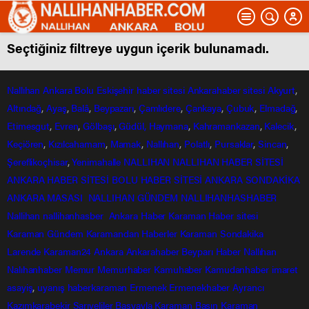
Seçtiğiniz filtreye uygun içerik bulunamadı.
Nallıhan
Ankara
Bolu
Eskişehir
haber sitesi
Ankarahaber
sitesi
Akyurt
,
Altındağ
,
Ayaş
,
Balâ
,
Beypazarı
,
Çamlıdere
,
Çankaya
,
Çubuk
,
Elmadağ
,
Etimesgut
,
Evren
,
Gölbaşı
,
Güdül,
Haymana
,
Kahramankazan
,
Kalecik
,
Keçiören
,
Kızılcahamam
,
Mamak
,
Nallıhan
,
Polatlı
,
Pursaklar
,
Sincan
,
Şereflikoçhisar
,
Yenimahalle
NALLIHAN
NALLIHAN HABER SİTESİ
ANKARA HABER SİTESİ
BOLU HABER SİTESİ
ANKARA SONDAKİKA
ANKARA MASASI
NALLIHAN GÜNDEM
NALLIHANHASHABER
Nallihan
nallihanhasber
Ankara Haber
Karaman Haber sitesi
Karaman Gündem
Karamandan
Haberler
Karaman Sondakika
Larende
Karaman24
Ankara
Ankarahaber
Beyparı Haber
Nallıhan
Nalıhanhaber
Memur
Memurhaber
Kamuhaber
Kamudanhaber
imaret
asayiş
,
uyanış
haberkaraman
Ermenek
Ermenekhaber
Ayrancı
Kazımkarabekir
Sarıveliler
Başyayla
Karaman Basın
Karaman