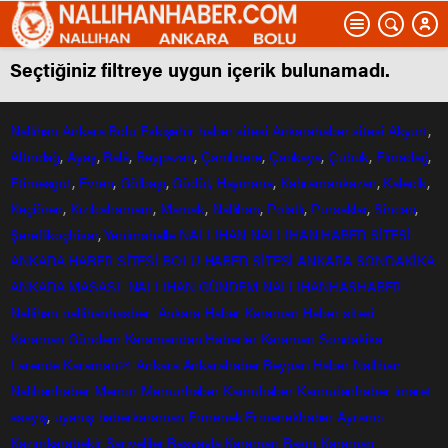
Seçtiğiniz filtreye uygun içerik bulunamadı.
Nallıhan
Ankara
Bolu
Eskişehir
haber sitesi
Ankarahaber
sitesi
Akyurt
,
Altındağ
,
Ayaş
,
Balâ
,
Beypazarı
,
Çamlıdere
,
Çankaya
,
Çubuk
,
Elmadağ
,
Etimesgut
,
Evren
,
Gölbaşı
,
Güdül,
Haymana
,
Kahramankazan
,
Kalecik
,
Keçiören
,
Kızılcahamam
,
Mamak
,
Nallıhan
,
Polatlı
,
Pursaklar
,
Sincan
,
Şereflikoçhisar
,
Yenimahalle
NALLIHAN
NALLIHAN HABER SİTESİ
ANKARA HABER SİTESİ
BOLU HABER SİTESİ
ANKARA SONDAKİKA
ANKARA MASASI
NALLIHAN GÜNDEM
NALLIHANHASHABER
Nallihan
nallihanhasber
Ankara Haber
Karaman Haber sitesi
Karaman Gündem
Karamandan
Haberler
Karaman Sondakika
Larende
Karaman24
Ankara
Ankarahaber
Beyparı Haber
Nallıhan
Nalıhanhaber
Memur
Memurhaber
Kamuhaber
Kamudanhaber
imaret
asayiş
,
uyanış
haberkaraman
Ermenek
Ermenekhaber
Ayrancı
Kazımkarabekir
Sarıveliler
Başyayla
Karaman Basın
Karaman