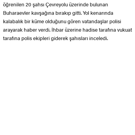
öğrenilen 20 şahsı Çevreyolu üzerinde bulunan
Buharaevler kavşağına bırakıp gitti. Yol kenarında
kalabalık bir küme olduğunu gören vatandaşlar polisi
arayarak haber verdi. İhbar üzerine hadise tarafına vukuat
tarafına polis ekipleri giderek şahısları inceledi.
Üzerlerinden seyahat müsaade evrakı çıktı
Gazetecilerin nereden geldikleri istikametindeki sorulara
Malatya diyen şahısların Bayburt Valiliği ve Bölge Göç
Yönetimi kaşeli üzerinde “Bu müsaade evrakı hakkında
hudut dışı etme kararı alınan ama 6458 sayılı Kanunu’nun
57. Unsuru 4. Fıkrasına istinaden idari gözetimi
sonlandırılan açık kimliği yazılı şahısların Çorum
vilayetine gitmesi müsaade verilmiştir” yazılı kağıt çıktı.
Çorum’da ikamet etmeyen şahısların müsaade kağıtlarına