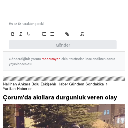
En az 10 karakter gerekli
Gönder
Gönderdiğiniz yorum
moderasyon
ekibi tarafından incelendikten sonra
yayınlanacaktır.
Nallıhan Ankara Bolu Eskişehir Haber Gündem Sondakika
Yurttan Haberler
Çorum’da akıllara durgunluk veren olay