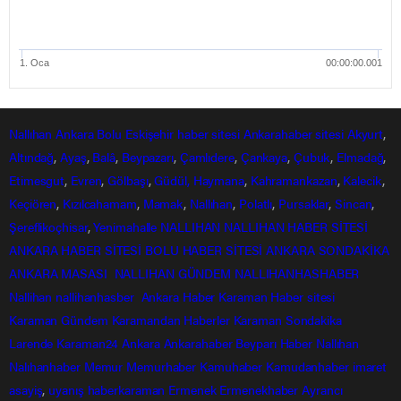
1. Oca
00:00:00.001
Nallıhan
Ankara
Bolu
Eskişehir
haber sitesi
Ankarahaber
sitesi
Akyurt
,
Altındağ
,
Ayaş
,
Balâ
,
Beypazarı
,
Çamlıdere
,
Çankaya
,
Çubuk
,
Elmadağ
,
Etimesgut
,
Evren
,
Gölbaşı
,
Güdül,
Haymana
,
Kahramankazan
,
Kalecik
,
Keçiören
,
Kızılcahamam
,
Mamak
,
Nallıhan
,
Polatlı
,
Pursaklar
,
Sincan
,
Şereflikoçhisar
,
Yenimahalle
NALLIHAN
NALLIHAN HABER SİTESİ
ANKARA HABER SİTESİ
BOLU HABER SİTESİ
ANKARA SONDAKİKA
ANKARA MASASI
NALLIHAN GÜNDEM
NALLIHANHASHABER
Nallihan
nallihanhasber
Ankara Haber
Karaman Haber sitesi
Karaman Gündem
Karamandan
Haberler
Karaman Sondakika
Larende
Karaman24
Ankara
Ankarahaber
Beyparı Haber
Nallıhan
Nalıhanhaber
Memur
Memurhaber
Kamuhaber
Kamudanhaber
imaret
asayiş
,
uyanış
haberkaraman
Ermenek
Ermenekhaber
Ayrancı